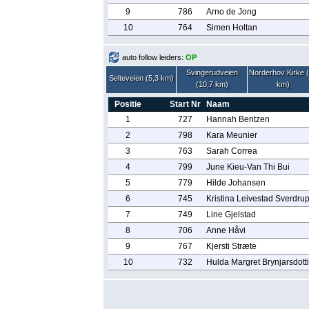
9
786
Arno de Jong
10
764
Simen Holtan
auto follow leiders:
OP
Svingerudveien
Norderhov Kirke 
Selteveien (5,3 km)
(10,7 km)
km)
Positie
Start Nr
Naam
1
727
Hannah Bentzen
2
798
Kara Meunier
3
763
Sarah Correa
4
799
June Kieu-Van Thi Bui
5
779
Hilde Johansen
6
745
Kristina Leivestad Sverdru
7
749
Line Gjelstad
8
706
Anne Håvi
9
767
Kjersti Stræte
10
732
Hulda Margret Brynjarsdotti