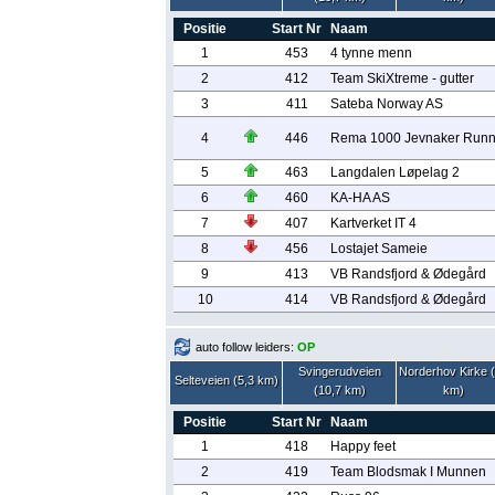
Positie
Start Nr
Naam
1
453
4 tynne menn
2
412
Team SkiXtreme - gutter
3
411
Sateba Norway AS
4
446
Rema 1000 Jevnaker Runn
5
463
Langdalen Løpelag 2
6
460
KA-HA AS
7
407
Kartverket IT 4
8
456
Lostajet Sameie
9
413
VB Randsfjord & Ødegård
10
414
VB Randsfjord & Ødegård
auto follow leiders:
OP
Svingerudveien
Norderhov Kirke 
Selteveien (5,3 km)
(10,7 km)
km)
Positie
Start Nr
Naam
1
418
Happy feet
2
419
Team Blodsmak I Munnen