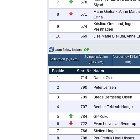
7
578
Siyad
Marie Gjelsvik, Anne Marth
8
571
Grina
Kristine Grønlund, Ingrid
9
574
Presthagen
10
569
Lise Marie Bjellum, Anne 
auto follow leiders:
OP
Svingerudveien
Norderhov Kirke 
Selteveien (5,3 km)
(10,7 km)
km)
Positie
Start Nr
Naam
1
714
Daniel Olsen
2
790
Peter Jensen
3
709
Brede Bergseng Olsen
4
707
Benhur Tekleab Hadgu
5
784
GP Koko
6
722
Even Leivestad Sverdrup
7
766
Steffen Hager
8
788
Per Fredrik Hoel Ulsnes