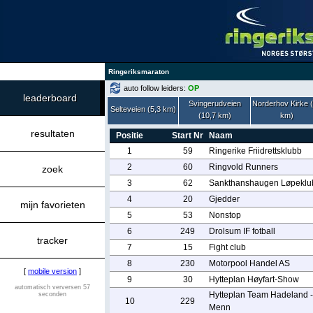
Ringeriksmaraton
auto follow leiders:
OP
leaderboard
Svingerudveien
Norderhov Kirke 
Selteveien (5,3 km)
(10,7 km)
km)
resultaten
Positie
Start Nr
Naam
1
59
Ringerike Friidrettsklubb
2
60
Ringvold Runners
zoek
3
62
Sankthanshaugen Løpeklu
4
20
Gjedder
mijn favorieten
5
53
Nonstop
6
249
Drolsum IF fotball
tracker
7
15
Fight club
8
230
Motorpool Handel AS
[
mobile version
]
9
30
Hytteplan Høyfart-Show
automatisch verversen 57
Hytteplan Team Hadeland -
seconden
10
229
Menn