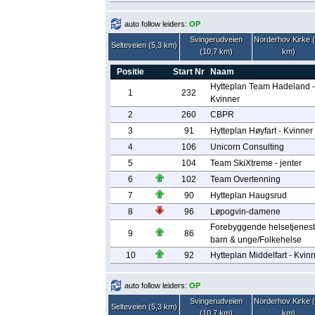
auto follow leiders:
OP
Svingerudveien
Norderhov Kirke 
Selteveien (5,3 km)
(10,7 km)
km)
Positie
Start Nr
Naam
Hytteplan Team Hadeland -
1
232
Kvinner
2
260
CBPR
3
91
Hytteplan Høyfart - Kvinner
4
106
Unicorn Consulting
5
104
Team SkiXtreme - jenter
6
102
Team Overtenning
7
90
Hytteplan Haugsrud
8
96
Løpogvin-damene
Forebyggende helsetjenest
9
86
barn & unge/Folkehelse
10
92
Hytteplan Middelfart - Kvin
auto follow leiders:
OP
Svingerudveien
Norderhov Kirke 
Selteveien (5,3 km)
(10,7 km)
km)