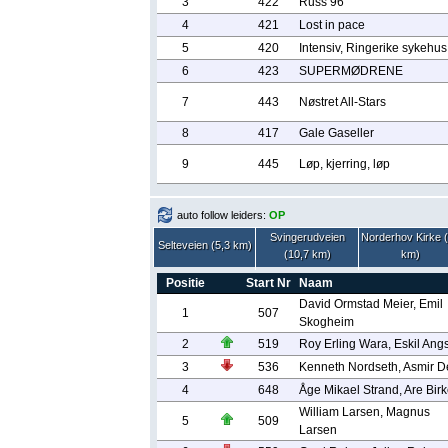
3
422
Russ 96
4
421
Lost in pace
5
420
Intensiv, Ringerike sykehus
6
423
SUPERMØDRENE
7
443
Nøstret All-Stars
8
417
Gale Gaseller
9
445
Løp, kjerring, løp
auto follow leiders:
OP
Svingerudveien
Norderhov Kirke 
Selteveien (5,3 km)
(10,7 km)
km)
Positie
Start Nr
Naam
David Ormstad Meier, Emil
1
507
Skogheim
2
519
Roy Erling Wara, Eskil Ang
3
536
Kenneth Nordseth, Asmir De
4
648
Åge Mikael Strand, Are Birk
William Larsen, Magnus
5
509
Larsen