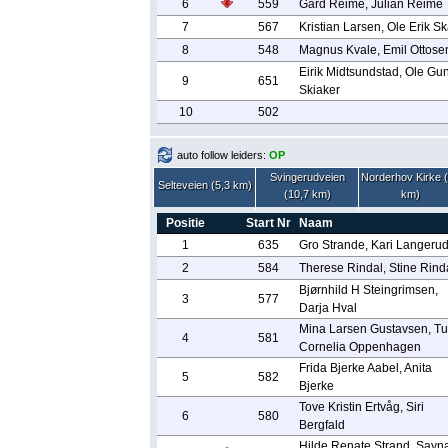
6
559
Gard Reime, Julian Reime
7
567
Kristian Larsen, Ole Erik S
8
548
Magnus Kvale, Emil Ottose
Eirik Midtsundstad, Ole Gu
9
651
Skiaker
10
502
auto follow leiders:
OP
Svingerudveien
Norderhov Kirke 
Selteveien (5,3 km)
(10,7 km)
km)
Positie
Start Nr
Naam
1
635
Gro Strande, Kari Langeru
2
584
Therese Rindal, Stine Rind
Bjørnhild H Steingrimsen,
3
577
Darja Hval
Mina Larsen Gustavsen, T
4
581
Cornelia Oppenhagen
Frida Bjerke Aabel, Anita
5
582
Bjerke
Tove Kristin Ertvåg, Siri
6
580
Bergfald
Hilde Renate Strand, Sayn