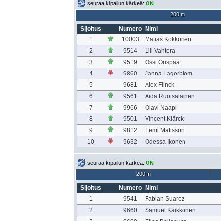
seuraa kilpailun kärkeä:
ON
200 m
Sijoitus
Numero
Nimi
1
10003
Matias Kokkonen
2
9514
Lili Vahtera
3
9519
Ossi Orispää
4
9860
Janna Lagerblom
5
9681
Alex Flinck
6
9561
Aida Ruotsalainen
7
9966
Olavi Naapi
8
9501
Vincent Klärck
9
9812
Eemi Mattsson
10
9632
Odessa Ikonen
seuraa kilpailun kärkeä:
ON
200 m
Sijoitus
Numero
Nimi
1
9541
Fabian Suarez
2
9660
Samuel Kaikkonen