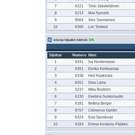
7
6221
Timo Jääskeläinen
8
6214
Max Nymark
9
8564
Alex Savolainen
10
6360
Lac Torkkeli
seuraa kilpailun kärkeä:
ON
Sijoitus
Numero
Nimi
1
6341
Isa Nordenswan
2
6361
Eerika Korkeamaa
3
6338
Heli Haaksiala
4
6351
Disa Laine
5
5237
Miku Boström
6
6130
Eveliina Suokonautio
7
6181
Bettina Berger
8
8757
Clémence Gardin
9
6324
Essi Sarnikorpi
10
6183
Emma Kostamo-Pääkkö