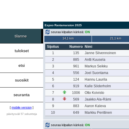
Espoo Rantamaraton 2025
seuraa kilpailun kärkeä:
ON
tilanne
14,1 km
21,1 km
Sijoitus
Numero
Nimi
tulokset
1
135
Janne Silvennoinen
2
885
Antti Kuusela
etsi
3
961
Markus Seikku
4
556
Joel Suontama
5
124
Hannu Laurila
suosikit
6
919
Kalle Söderholm
7
1006
Otto Koivisto
seuranta
8
569
Jaakko Ala-Rämi
9
883
Aaron Kaleva
[
mobile version
]
10
649
Markku Penttinen
päivitysväli 57 sekuntteja
seuraa kilpailun kärkeä:
ON