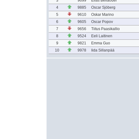
3
9699
Elias Bellaouer
4
9885
Oscar Sjöberg
5
9610
Oskar Marino
6
9605
Oscar Popov
7
9656
Tiitus Paasikallio
8
9524
Eeli Laitinen
9
9821
Emma Guo
10
9978
Iida Sillanpää