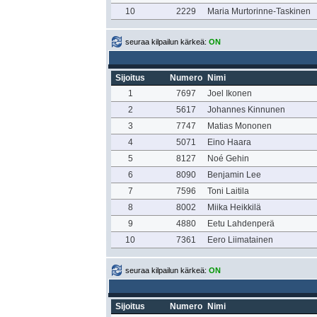
10
2229
Maria Murtorinne-Taskinen
seuraa kilpailun kärkeä:
ON
Sijoitus
Numero
Nimi
1
7697
Joel Ikonen
2
5617
Johannes Kinnunen
3
7747
Matias Mononen
4
5071
Eino Haara
5
8127
Noé Gehin
6
8090
Benjamin Lee
7
7596
Toni Laitila
8
8002
Miika Heikkilä
9
4880
Eetu Lahdenperä
10
7361
Eero Liimatainen
seuraa kilpailun kärkeä:
ON
Sijoitus
Numero
Nimi