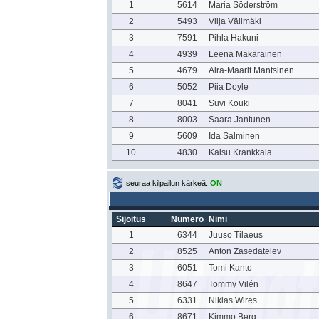
1
5614
Maria Söderström
2
5493
Vilja Välimäki
3
7591
Pihla Hakuni
4
4939
Leena Mäkäräinen
5
4679
Aira-Maarit Mantsinen
6
5052
Piia Doyle
7
8041
Suvi Kouki
8
8003
Saara Jantunen
9
5609
Ida Salminen
10
4830
Kaisu Krankkala
seuraa kilpailun kärkeä:
ON
Sijoitus
Numero
Nimi
1
6344
Juuso Tilaeus
2
8525
Anton Zasedatelev
3
6051
Tomi Kanto
4
8647
Tommy Vilén
5
6331
Niklas Wires
6
8671
Kimmo Berg