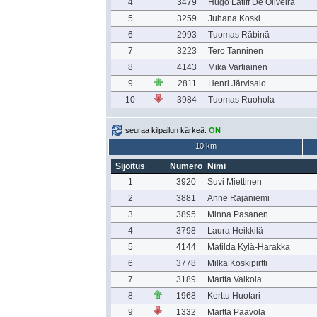
4
3479
Hugo Latiff De Oliveira
5
3259
Juhana Koski
6
2993
Tuomas Räbinä
7
3223
Tero Tanninen
8
4143
Mika Vartiainen
9
2811
Henri Järvisalo
10
3984
Tuomas Ruohola
seuraa kilpailun kärkeä:
ON
10 km
Sijoitus
Numero
Nimi
1
3920
Suvi Miettinen
2
3881
Anne Rajaniemi
3
3895
Minna Pasanen
4
3798
Laura Heikkilä
5
4144
Matilda Kylä-Harakka
6
3778
Milka Koskipirtti
7
3189
Martta Valkola
8
1968
Kerttu Huotari
9
1332
Martta Paavola