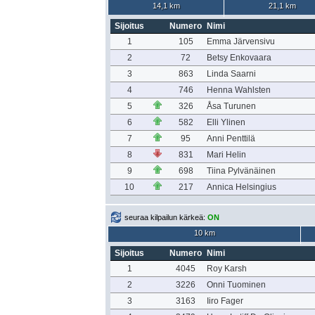
14,1 km
21,1 km
Sijoitus
Numero
Nimi
1
105
Emma Järvensivu
2
72
Betsy Enkovaara
3
863
Linda Saarni
4
746
Henna Wahlsten
5
326
Åsa Turunen
6
582
Elli Ylinen
7
95
Anni Penttilä
8
831
Mari Helin
9
698
Tiina Pylvänäinen
10
217
Annica Helsingius
seuraa kilpailun kärkeä:
ON
10 km
Sijoitus
Numero
Nimi
1
4045
Roy Karsh
2
3226
Onni Tuominen
3
3163
Iiro Fager