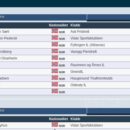
 KM
Nationalitet
Klubb
 Sørli
Ask Friidrett
NOR
en Pedersli
Vidar Sportsklubben
NOR
Fyllingen IL (Allianse)
NOR
undberg
Varegg Fleridrett
NOR
l Onarheim
NOR
Raumnes og Årnes IL
NOR
GneistIL
NOR
adsen
Haugesund Triathlonklubb
NOR
m
Osterøy IL
NOR
NOR
 KM
Nationalitet
Klubb
Nyhus
Vidar Sportsklubben
NOR