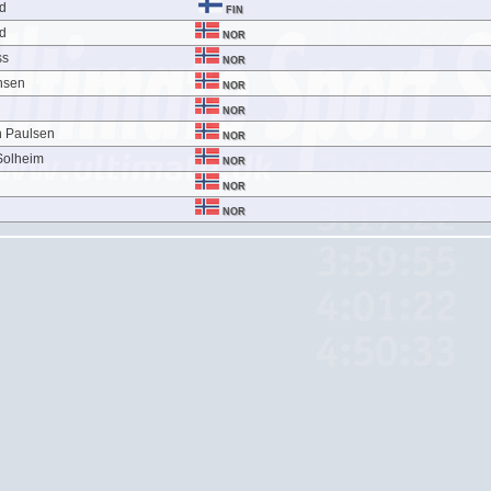
nd
FIN
nd
NOR
ss
NOR
nsen
NOR
NOR
n Paulsen
NOR
Solheim
NOR
NOR
NOR