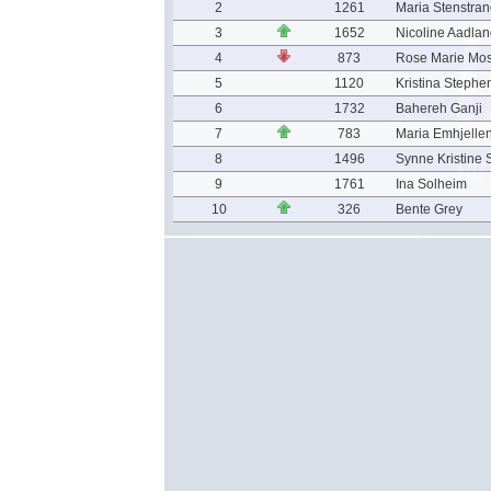
2
1261
Maria Stenstra
3
1652
Nicoline Aadla
4
873
Rose Marie Mo
5
1120
Kristina Stephe
6
1732
Bahereh Ganji
7
783
Maria Emhjelle
8
1496
Synne Kristine 
9
1761
Ina Solheim
10
326
Bente Grey