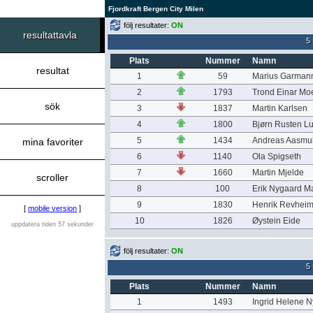
Fjordkraft Bergen City Milen
följ resultater:
ON
resultattavla
5
Plats
Nummer
Namn
resultat
1
59
Marius Garmann
2
1793
Trond Einar Mo
sök
3
1837
Martin Karlsen
4
1800
Bjørn Rusten L
5
1434
Andreas Aasmu
mina favoriter
6
1140
Ola Spigseth
7
1660
Martin Mjelde
scroller
8
100
Erik Nygaard M
9
1830
Henrik Revhei
[
mobile version
]
10
1826
Øystein Eide
uppdatera tiden 57 sekunder
följ resultater:
ON
5
Plats
Nummer
Namn
1
1493
Ingrid Helene 