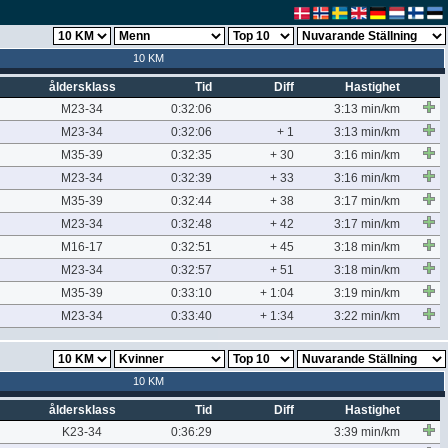
10 KM
åldersklass
Tid
Diff
Hastighet
M23-34
0:32:06
3:13 min/km
M23-34
0:32:06
+ 1
3:13 min/km
M35-39
0:32:35
+ 30
3:16 min/km
M23-34
0:32:39
+ 33
3:16 min/km
M35-39
0:32:44
+ 38
3:17 min/km
M23-34
0:32:48
+ 42
3:17 min/km
M16-17
0:32:51
+ 45
3:18 min/km
M23-34
0:32:57
+ 51
3:18 min/km
M35-39
0:33:10
+ 1:04
3:19 min/km
M23-34
0:33:40
+ 1:34
3:22 min/km
10 KM
åldersklass
Tid
Diff
Hastighet
K23-34
0:36:29
3:39 min/km