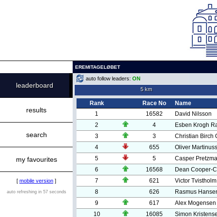
EREMITAGELØBET
auto follow leaders:
ON
leaderboard
5 km
Rank
Race No
Name
results
1
16582
David Nilsson
2
4
Esben Krogh R
search
3
3
Christian Birch
4
655
Oliver Martinus
5
5
Casper Pretzm
my favourites
6
16568
Dean Cooper-
7
621
Victor Tvisthol
[
mobile version
]
8
626
Rasmus Hanse
auto refreshing in 57 seconds
9
617
Alex Mogensen
10
16085
Simon Kristens