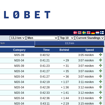
9 km
13,3 km
Category
Time
Behind
Speed
M35-39
0:40:52
3:05 min/km
M20-34
0:41:21
+ 29
3:07 min/km
M35-39
0:41:23
+ 31
3:07 min/km
M20-34
0:41:27
+ 35
3:07 min/km
M20-34
0:41:27
+ 36
3:07 min/km
M20-34
0:42:19
+ 1:27
3:11 min/km
M20-34
0:42:28
+ 1:36
3:12 min/km
M20-34
0:42:33
+ 1:41
3:12 min/km
M20-34
0:42:36
+ 1:44
3:13 min/km
M20-34
0:43:11
+ 2:19
3:15 min/km