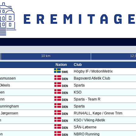
10 km
12,
Nation
Club
Högby IF / MotionMetrix
SWE
asmussen
Bagsværd Atletik Club
DEN
 Okkels
Sparta
DEN
sen
KSO
DEN
ann
Sparta - Team R
DEN
Cunningham
Sparta
DEN
m Jørgensen
RUN4ALL, Køge / Greve Trim
DEN
n
KSO / Viking Atletik
DEN
SÅN-Løberne
DEN
en
NBRO Running
DEN