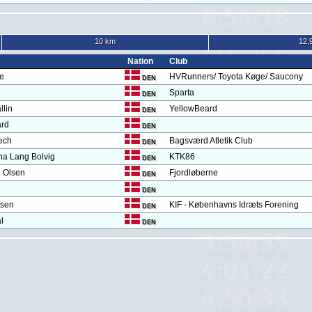
10 km
12,
Nation
Club
ge
HVRunners/ Toyota Køge/ Saucony
DEN
Sparta
DEN
llin
YellowBeard
DEN
ard
DEN
ech
Bagsværd Atletik Club
DEN
a Lang Bolvig
KTK86
DEN
 Olsen
Fjordløberne
DEN
DEN
rsen
KIF - Københavns Idræts Forening
DEN
l
DEN