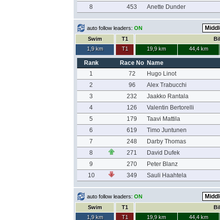
8
453
Anette Dunder
auto follow leaders:
ON
Swim
T1
Bi
1,9 km
T1
19,9 km
44,4 km
Rank
Race No
Name
1
72
Hugo Linot
2
96
Alex Trabucchi
3
232
Jaakko Rantala
4
126
Valentin Bertorelli
5
179
Taavi Mattila
6
619
Timo Juntunen
7
248
Darby Thomas
8
271
David Dufek
9
270
Peter Blanz
10
349
Sauli Haahtela
auto follow leaders:
ON
Swim
T1
Bi
1,9 km
T1
19,9 km
44,4 km