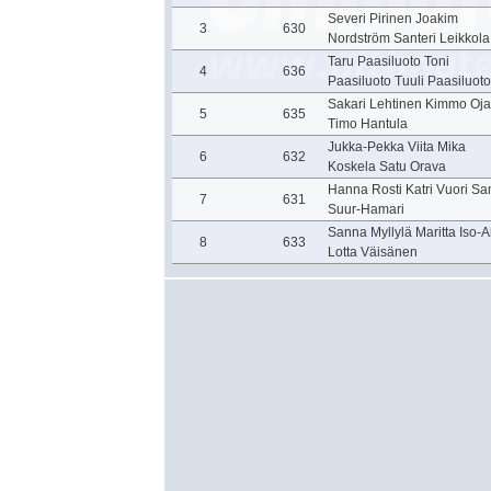
Severi Pirinen Joakim
3
630
Nordström Santeri Leikkola
Taru Paasiluoto Toni
4
636
Paasiluoto Tuuli Paasiluoto
Sakari Lehtinen Kimmo Oja
5
635
Timo Hantula
Jukka-Pekka Viita Mika
6
632
Koskela Satu Orava
Hanna Rosti Katri Vuori S
7
631
Suur-Hamari
Sanna Myllylä Maritta Iso-
8
633
Lotta Väisänen