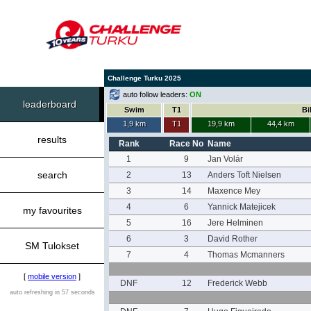
Challenge Turku 2025
auto follow leaders:
ON
leaderboard
Swim
T1
Bi
1,9 km
T1
19,9 km
44,4 km
results
Rank
Race No
Name
1
9
Jan Volár
search
2
13
Anders Toft Nielsen
3
14
Maxence Mey
4
6
Yannick Matejicek
my favourites
5
16
Jere Helminen
6
3
David Rother
SM Tulokset
7
4
Thomas Mcmanners
[
mobile version
]
DNF
12
Frederick Webb
auto refreshing in 57 seconds