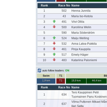
Rank
Race No
Name
1
502
Henna Junnila
2
43
Maria Iso-Ketola
3
491
Viivi Ollila
4
500
Karoliina Welin
5
590
Maria Söderström
6
524
Maiju Welling
7
532
Anna Latva-Pukkila
8
461
Pinja Kauppila
9
517
Emely Häger
10
483
Katariina Paloniemi
auto follow leaders:
ON
Swim
T1
Bi
1,9 km
T1
19,9 km
44,4 km
Rank
Race No
Name
Tero Kauppinen Petri
1
634
Tuomainen Panu Koskinen
Vilma Puttonen Mikael Mår
2
637
Ilari Satta