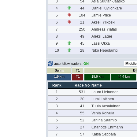
3
54
Asla Suutari-Jääskö
4
44
Daniel Kivilohkare
5
104
Jamie Price
6
21
Akseli Ylikoski
7
250
Andreas Yiafas
8
49
Aleksi Lager
9
45
Lassi Okka
10
28
Niko Hepolampi
auto follow leaders:
ON
Swim
T1
Bi
1,9 km
T1
19,9 km
44,4 km
Rank
Race No
Name
1
531
Laura Heinonen
2
20
Lumi Laitinen
3
41
Tuula Vesalainen
4
55
Venla Koivula
5
52
Janina Saarnio
6
27
Charlotte Ehrmann
7
57
Kaisa Seppälä