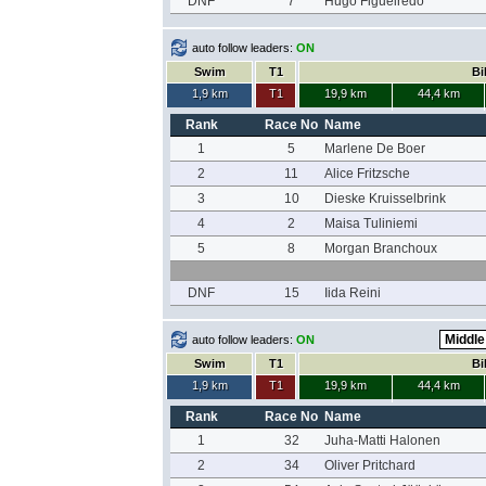
DNF
7
Hugo Figueiredo
auto follow leaders:
ON
Swim
T1
Bi
1,9 km
T1
19,9 km
44,4 km
Rank
Race No
Name
1
5
Marlene De Boer
2
11
Alice Fritzsche
3
10
Dieske Kruisselbrink
4
2
Maisa Tuliniemi
5
8
Morgan Branchoux
DNF
15
Iida Reini
auto follow leaders:
ON
Swim
T1
Bi
1,9 km
T1
19,9 km
44,4 km
Rank
Race No
Name
1
32
Juha-Matti Halonen
2
34
Oliver Pritchard