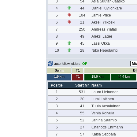
3
54
Asla Suutari-Jääskö
4
44
Daniel Kivilohkare
5
104
Jamie Price
6
21
Akseli Ylikoski
7
250
Andreas Yiafas
8
49
Aleksi Lager
9
45
Lassi Okka
10
28
Niko Hepolampi
auto follow leiders:
OP
Swim
T1
Bi
1,9 km
T1
19,9 km
44,4 km
Positie
Start Nr
Naam
1
531
Laura Heinonen
2
20
Lumi Laitinen
3
41
Tuula Vesalainen
4
55
Venla Koivula
5
52
Janina Saarnio
6
27
Charlotte Ehrmann
7
57
Kaisa Seppälä