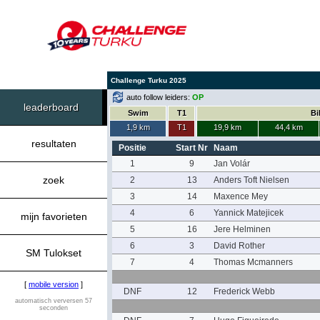
Challenge Turku 2025
auto follow leiders:
OP
leaderboard
Swim
T1
Bi
1,9 km
T1
19,9 km
44,4 km
resultaten
Positie
Start Nr
Naam
1
9
Jan Volár
zoek
2
13
Anders Toft Nielsen
3
14
Maxence Mey
4
6
Yannick Matejicek
mijn favorieten
5
16
Jere Helminen
6
3
David Rother
SM Tulokset
7
4
Thomas Mcmanners
[
mobile version
]
DNF
12
Frederick Webb
automatisch verversen 57
seconden