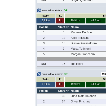
DNF
7
Hugo Figueiredo
auto follow leiders:
OP
Swim
T1
Bi
1,9 km
T1
19,9 km
44,4 km
Positie
Start Nr
Naam
1
5
Marlene De Boer
2
11
Alice Fritzsche
3
10
Dieske Kruisselbrink
4
2
Maisa Tuliniemi
5
8
Morgan Branchoux
DNF
15
Iida Reini
auto follow leiders:
OP
Swim
T1
Bi
1,9 km
T1
19,9 km
44,4 km
Positie
Start Nr
Naam
1
32
Juha-Matti Halonen
2
34
Oliver Pritchard