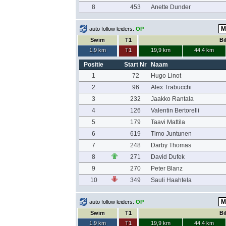
8
453
Anette Dunder
auto follow leiders:
OP
Swim
T1
Bi
1,9 km
T1
19,9 km
44,4 km
Positie
Start Nr
Naam
1
72
Hugo Linot
2
96
Alex Trabucchi
3
232
Jaakko Rantala
4
126
Valentin Bertorelli
5
179
Taavi Mattila
6
619
Timo Juntunen
7
248
Darby Thomas
8
271
David Dufek
9
270
Peter Blanz
10
349
Sauli Haahtela
auto follow leiders:
OP
Swim
T1
Bi
1,9 km
T1
19,9 km
44,4 km