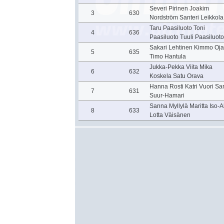
Severi Pirinen Joakim
3
630
Nordström Santeri Leikkola
Taru Paasiluoto Toni
4
636
Paasiluoto Tuuli Paasiluoto
Sakari Lehtinen Kimmo Oja
5
635
Timo Hantula
Jukka-Pekka Viita Mika
6
632
Koskela Satu Orava
Hanna Rosti Katri Vuori S
7
631
Suur-Hamari
Sanna Myllylä Maritta Iso-
8
633
Lotta Väisänen