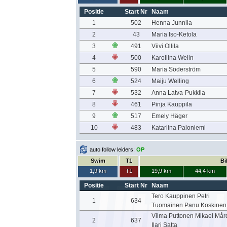
Positie
Start Nr
Naam
1
502
Henna Junnila
2
43
Maria Iso-Ketola
3
491
Viivi Ollila
4
500
Karoliina Welin
5
590
Maria Söderström
6
524
Maiju Welling
7
532
Anna Latva-Pukkila
8
461
Pinja Kauppila
9
517
Emely Häger
10
483
Katariina Paloniemi
auto follow leiders:
OP
Swim
T1
Bi
1,9 km
T1
19,9 km
44,4 km
Positie
Start Nr
Naam
Tero Kauppinen Petri
1
634
Tuomainen Panu Koskinen
Vilma Puttonen Mikael Mår
2
637
Ilari Satta