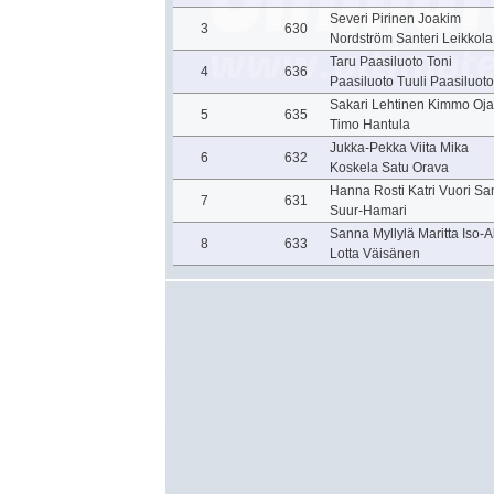
Severi Pirinen Joakim
3
630
Nordström Santeri Leikkola
Taru Paasiluoto Toni
4
636
Paasiluoto Tuuli Paasiluoto
Sakari Lehtinen Kimmo Oja
5
635
Timo Hantula
Jukka-Pekka Viita Mika
6
632
Koskela Satu Orava
Hanna Rosti Katri Vuori S
7
631
Suur-Hamari
Sanna Myllylä Maritta Iso-
8
633
Lotta Väisänen