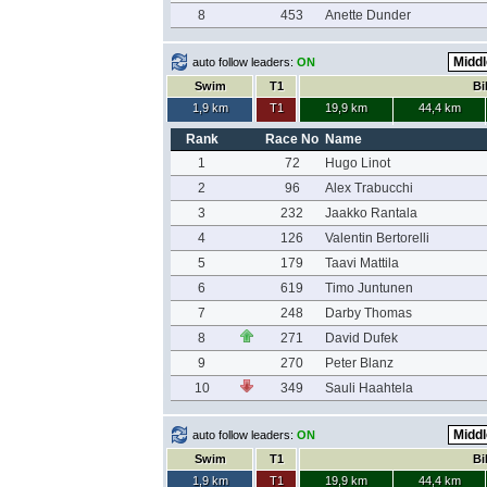
8
453
Anette Dunder
auto follow leaders:
ON
Swim
T1
Bi
1,9 km
T1
19,9 km
44,4 km
Rank
Race No
Name
1
72
Hugo Linot
2
96
Alex Trabucchi
3
232
Jaakko Rantala
4
126
Valentin Bertorelli
5
179
Taavi Mattila
6
619
Timo Juntunen
7
248
Darby Thomas
8
271
David Dufek
9
270
Peter Blanz
10
349
Sauli Haahtela
auto follow leaders:
ON
Swim
T1
Bi
1,9 km
T1
19,9 km
44,4 km