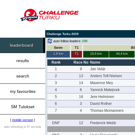
Challenge Turku 2025
auto follow leaders:
ON
leaderboard
Swim
T1
Bi
1,9 km
T1
19,9 km
44,4 km
results
Rank
Race No
Name
1
9
Jan Volár
search
2
13
Anders Toft Nielsen
3
14
Maxence Mey
4
6
Yannick Matejicek
my favourites
5
16
Jere Helminen
6
3
David Rother
SM Tulokset
7
4
Thomas Mcmanners
[
mobile version
]
DNF
12
Frederick Webb
auto refreshing in 57 seconds