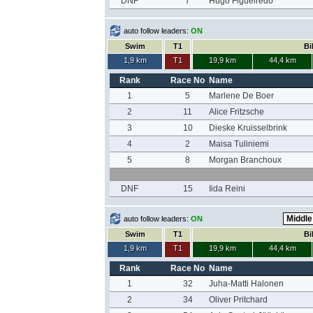
DNF
7
Hugo Figueiredo
auto follow leaders:
ON
Swim
T1
Bi
1,9 km
T1
19,9 km
44,4 km
Rank
Race No
Name
1
5
Marlene De Boer
2
11
Alice Fritzsche
3
10
Dieske Kruisselbrink
4
2
Maisa Tuliniemi
5
8
Morgan Branchoux
DNF
15
Iida Reini
auto follow leaders:
ON
Swim
T1
Bi
1,9 km
T1
19,9 km
44,4 km
Rank
Race No
Name
1
32
Juha-Matti Halonen
2
34
Oliver Pritchard