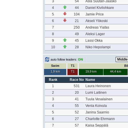
3
54
Asla Suutari-Jääskö
4
44
Daniel Kivilohkare
5
104
Jamie Price
6
21
Akseli Ylikoski
7
250
Andreas Yiafas
8
49
Aleksi Lager
9
45
Lassi Okka
10
28
Niko Hepolampi
auto follow leaders:
ON
Swim
T1
Bi
1,9 km
T1
19,9 km
44,4 km
Rank
Race No
Name
1
531
Laura Heinonen
2
20
Lumi Laitinen
3
41
Tuula Vesalainen
4
55
Venla Koivula
5
52
Janina Saarnio
6
27
Charlotte Ehrmann
7
57
Kaisa Seppälä