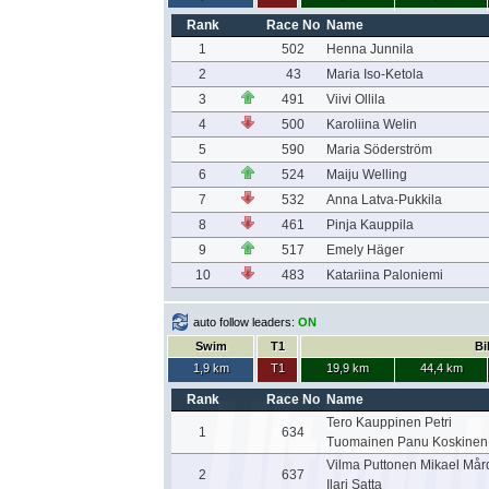
Rank
Race No
Name
1
502
Henna Junnila
2
43
Maria Iso-Ketola
3
491
Viivi Ollila
4
500
Karoliina Welin
5
590
Maria Söderström
6
524
Maiju Welling
7
532
Anna Latva-Pukkila
8
461
Pinja Kauppila
9
517
Emely Häger
10
483
Katariina Paloniemi
auto follow leaders:
ON
Swim
T1
Bi
1,9 km
T1
19,9 km
44,4 km
Rank
Race No
Name
Tero Kauppinen Petri
1
634
Tuomainen Panu Koskinen
Vilma Puttonen Mikael Mår
2
637
Ilari Satta