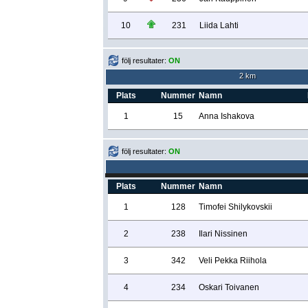
10
231
Liida Lahti
följ resultater:
ON
2 km
Plats
Nummer
Namn
1
15
Anna Ishakova
följ resultater:
ON
Plats
Nummer
Namn
1
128
Timofei Shilykovskii
2
238
Ilari Nissinen
3
342
Veli Pekka Riihola
4
234
Oskari Toivanen