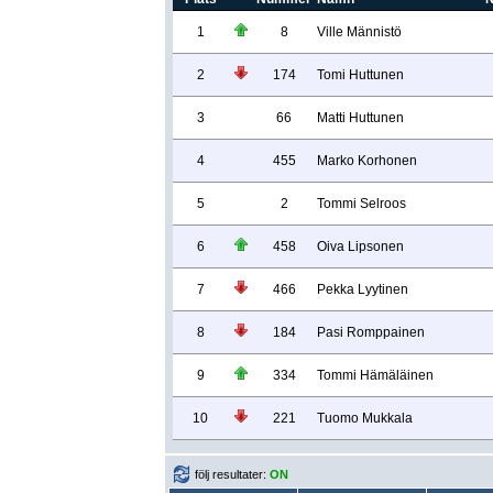
1
8
Ville Männistö
2
174
Tomi Huttunen
3
66
Matti Huttunen
4
455
Marko Korhonen
5
2
Tommi Selroos
6
458
Oiva Lipsonen
7
466
Pekka Lyytinen
8
184
Pasi Romppainen
9
334
Tommi Hämäläinen
10
221
Tuomo Mukkala
följ resultater:
ON