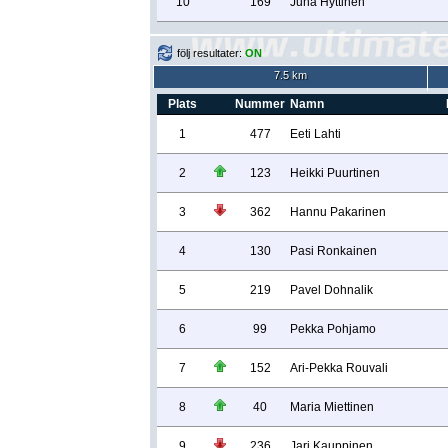
10
169
Juha Hyttinen
följ resultater:
ON
7.5 km
Plats
Nummer
Namn
1
477
Eeti Lahti
2
123
Heikki Puurtinen
3
362
Hannu Pakarinen
4
130
Pasi Ronkainen
5
219
Pavel Dohnalik
6
99
Pekka Pohjamo
7
152
Ari-Pekka Rouvali
8
40
Maria Miettinen
9
236
Jari Kauppinen