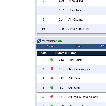
7
479
Alisa Miikki
8
157
Ellen Talvio
9
114
Airi Okuma
10
229
Alma Kämäläinen
följ resultater:
ON
7.5 km
15 km
22.
Plats
Nummer
Namn
1
214
Ossi Falck
2
115
Jari Kankaanpää
3
483
Arto Kytölä
4
51
Olli Jäntti
5
241
Ari-Pekka Raudaskoski