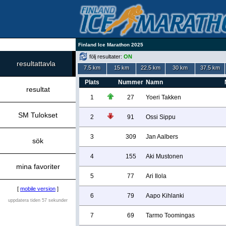
Finland Ice Marathon 2025
följ resultater:
ON
resultattavla
7.5 km
15 km
22.5 km
30 km
37.5 km
Plats
Nummer
Namn
resultat
1
27
Yoeri Takken
SM Tulokset
2
91
Ossi Sippu
3
309
Jan Aalbers
sök
4
155
Aki Mustonen
mina favoriter
5
77
Ari Ilola
[
mobile version
]
6
79
Aapo Kihlanki
uppdatera tiden 57 sekunder
7
69
Tarmo Toomingas