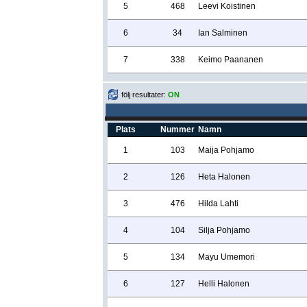
5
468
Leevi Koistinen
6
34
Ian Salminen
7
338
Keimo Paananen
följ resultater:
ON
Plats
Nummer
Namn
1
103
Maija Pohjamo
2
126
Heta Halonen
3
476
Hilda Lahti
4
104
Silja Pohjamo
5
134
Mayu Umemori
6
127
Helli Halonen