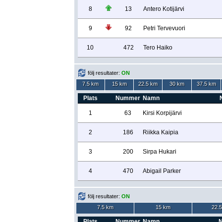
8
13
Antero Kotijärvi
9
92
Petri Tervevuori
10
472
Tero Haiko
följ resultater:
ON
7.5 km
15 km
22.5 km
30 km
37.5 km
Plats
Nummer
Namn
N
1
63
Kirsi Korpijärvi
2
186
Riikka Kaipia
3
200
Sirpa Hukari
4
470
Abigail Parker
följ resultater:
ON
7.5 km
15 km
22.
Plats
Nummer
Namn
N