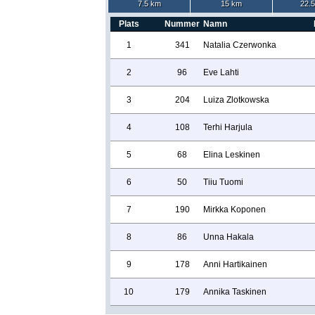
7.5 km
15 km
22.
Plats
Nummer
Namn
1
341
Natalia Czerwonka
2
96
Eve Lahti
3
204
Luiza Zlotkowska
4
108
Terhi Harjula
5
68
Elina Leskinen
6
50
Tiiu Tuomi
7
190
Mirkka Koponen
8
86
Unna Hakala
9
178
Anni Hartikainen
10
179
Annika Taskinen