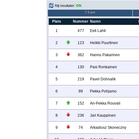
följ resultater:
ON
7.5 km
Plats
Nummer
Namn
1
477
Eeti Lahti
2
123
Heikki Puurtinen
3
362
Hannu Pakarinen
4
130
Pasi Ronkainen
5
219
Pavel Dohnalik
6
99
Pekka Pohjamo
7
152
Ari-Pekka Rouvali
8
236
Jari Kauppinen
9
74
Arkadiusz Skoneczny