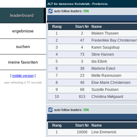
ALT for damernes Kvindeløb - Fredericia
auto follow leaders:
ON
leaderboard
Rang
Start Nr
Name
ergebnisse
1
2
Maiken Thyssen
2
47
Frederikke Bay Christense
suchen
3
4
Karen Saugstrup
4
73
Stine Hansen
5
3
Ida Elbirk
meine favoriten
6
38
Marlene Eskol
7
23
Mette Rasmussen
[
mobile version
]
8
46
Else-Marie Christensen
auto refreshing in 57 seconds
9
68
Suzette Poulsen
10
813
Christina Mølgaard
auto follow leaders:
ON
Rang
Start Nr
Name
1
10006
Line Emmerick