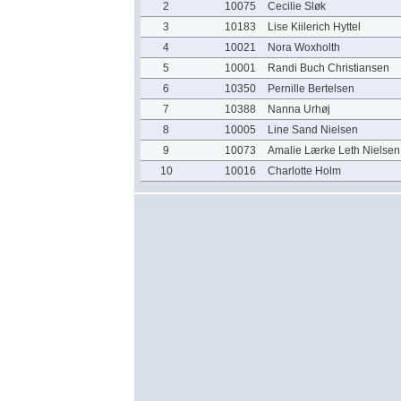
2
10075
Cecilie Sløk
3
10183
Lise Kiilerich Hyttel
4
10021
Nora Woxholth
5
10001
Randi Buch Christiansen
6
10350
Pernille Bertelsen
7
10388
Nanna Urhøj
8
10005
Line Sand Nielsen
9
10073
Amalie Lærke Leth Nielsen
10
10016
Charlotte Holm