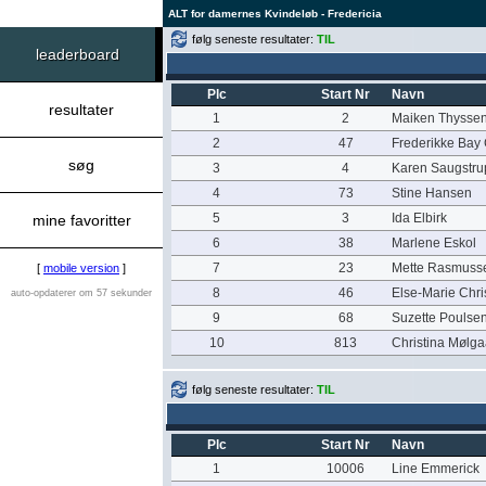
ALT for damernes Kvindeløb - Fredericia
følg seneste resultater:
TIL
leaderboard
Plc
Start Nr
Navn
resultater
1
2
Maiken Thysse
2
47
Frederikke Bay
søg
3
4
Karen Saugstru
4
73
Stine Hansen
5
3
Ida Elbirk
mine favoritter
6
38
Marlene Eskol
7
23
Mette Rasmuss
[
mobile version
]
8
46
Else-Marie Chr
auto-opdaterer om 57 sekunder
9
68
Suzette Poulse
10
813
Christina Mølga
følg seneste resultater:
TIL
Plc
Start Nr
Navn
1
10006
Line Emmerick