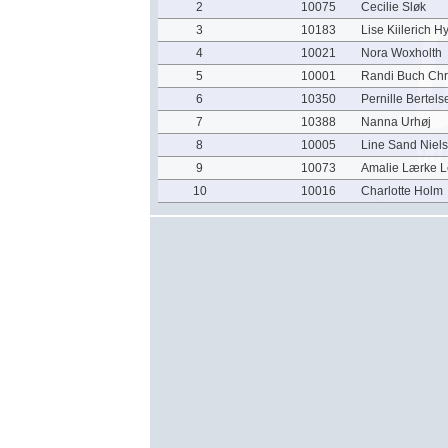
2
10075
Cecilie Sløk
3
10183
Lise Kiilerich Hy
4
10021
Nora Woxholth
5
10001
Randi Buch Chr
6
10350
Pernille Bertels
7
10388
Nanna Urhøj
8
10005
Line Sand Niel
9
10073
Amalie Lærke L
10
10016
Charlotte Holm