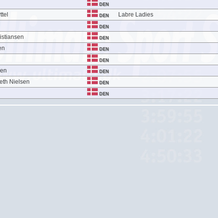
DEN
ttel
Labre Ladies
DEN
DEN
istiansen
DEN
en
DEN
DEN
sen
DEN
eth Nielsen
DEN
DEN