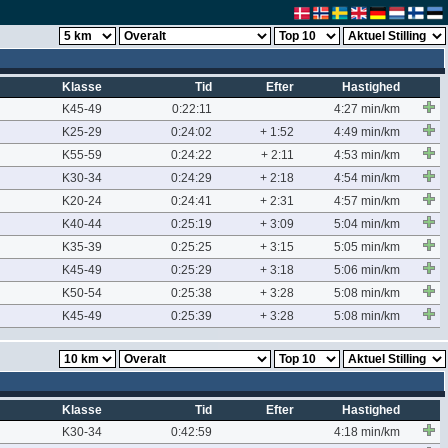
Klasse
Tid
Efter
Hastighed
K45-49
0:22:11
4:27 min/km
K25-29
0:24:02
+ 1:52
4:49 min/km
K55-59
0:24:22
+ 2:11
4:53 min/km
K30-34
0:24:29
+ 2:18
4:54 min/km
K20-24
0:24:41
+ 2:31
4:57 min/km
K40-44
0:25:19
+ 3:09
5:04 min/km
K35-39
0:25:25
+ 3:15
5:05 min/km
K45-49
0:25:29
+ 3:18
5:06 min/km
K50-54
0:25:38
+ 3:28
5:08 min/km
K45-49
0:25:39
+ 3:28
5:08 min/km
Klasse
Tid
Efter
Hastighed
K30-34
0:42:59
4:18 min/km