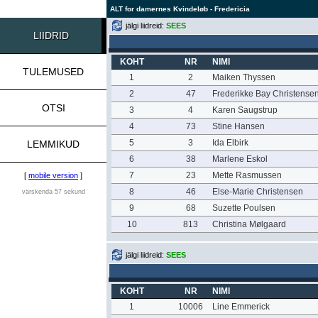
ALT for damernes Kvindeløb - Fredericia
jälgi liidreid:
SEES
LIIDRID
KOHT
NR
NIMI
TULEMUSED
1
2
Maiken Thyssen
2
47
Frederikke Bay Christense
OTSI
3
4
Karen Saugstrup
4
73
Stine Hansen
5
3
Ida Elbirk
LEMMIKUD
6
38
Marlene Eskol
7
23
Mette Rasmussen
[
mobile version
]
8
46
Else-Marie Christensen
värskenda 57 sekund
9
68
Suzette Poulsen
10
813
Christina Mølgaard
jälgi liidreid:
SEES
KOHT
NR
NIMI
1
10006
Line Emmerick