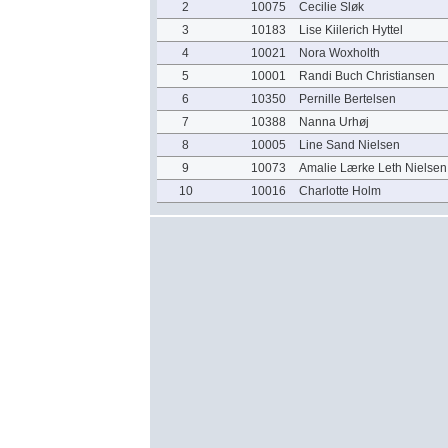
2
10075
Cecilie Sløk
3
10183
Lise Kiilerich Hyttel
4
10021
Nora Woxholth
5
10001
Randi Buch Christiansen
6
10350
Pernille Bertelsen
7
10388
Nanna Urhøj
8
10005
Line Sand Nielsen
9
10073
Amalie Lærke Leth Nielsen
10
10016
Charlotte Holm