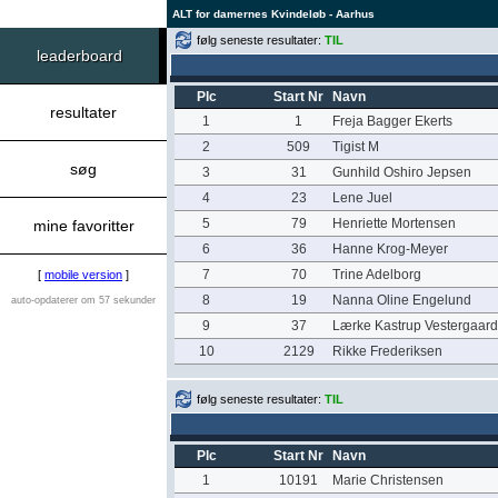
ALT for damernes Kvindeløb - Aarhus
følg seneste resultater:
TIL
leaderboard
Plc
Start Nr
Navn
resultater
1
1
Freja Bagger Ekerts
2
509
Tigist M
søg
3
31
Gunhild Oshiro Jepsen
4
23
Lene Juel
5
79
Henriette Mortensen
mine favoritter
6
36
Hanne Krog-Meyer
7
70
Trine Adelborg
[
mobile version
]
8
19
Nanna Oline Engelund
auto-opdaterer om 57 sekunder
9
37
Lærke Kastrup Vestergaard
10
2129
Rikke Frederiksen
følg seneste resultater:
TIL
Plc
Start Nr
Navn
1
10191
Marie Christensen