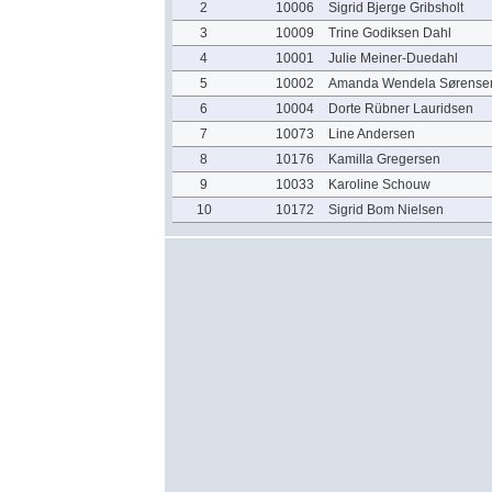
2
10006
Sigrid Bjerge Gribsholt
3
10009
Trine Godiksen Dahl
4
10001
Julie Meiner-Duedahl
5
10002
Amanda Wendela Sørense
6
10004
Dorte Rübner Lauridsen
7
10073
Line Andersen
8
10176
Kamilla Gregersen
9
10033
Karoline Schouw
10
10172
Sigrid Bom Nielsen