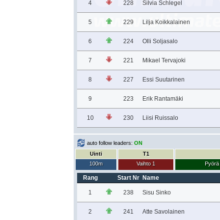
4
228
Silvia Schlegel
5
229
Lilja Koikkalainen
6
224
Olli Soljasalo
7
221
Mikael Tervajoki
8
227
Essi Suutarinen
9
223
Erik Rantamäki
10
230
Liisi Ruissalo
auto follow leaders:
ON
Uinti
T1
100m
Vaihto 1
Pyörä
Rang
Start Nr
Name
1
238
Sisu Sinko
2
241
Atte Savolainen