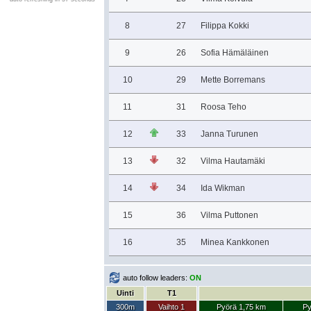
8
27
Filippa Kokki
9
26
Sofia Hämäläinen
10
29
Mette Borremans
11
31
Roosa Teho
12
33
Janna Turunen
13
32
Vilma Hautamäki
14
34
Ida Wikman
15
36
Vilma Puttonen
16
35
Minea Kankkonen
auto follow leaders:
ON
Uinti
T1
300m
Vaihto 1
Pyörä 1,75 km
Py