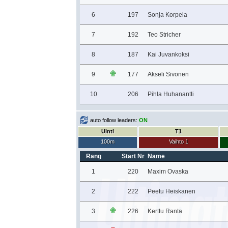
6
197
Sonja Korpela
7
192
Teo Stricher
8
187
Kai Juvankoksi
9
177
Akseli Sivonen
10
206
Pihla Huhanantti
auto follow leaders:
ON
Uinti
T1
100m
Vaihto 1
Rang
Start Nr
Name
1
220
Maxim Ovaska
2
222
Peetu Heiskanen
3
226
Kerttu Ranta