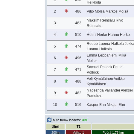
Heikkola
2
486
Viljo Mölsä Markos Mölsä
Maksim Reinsalu Rivo
3
483
Reinsalu
4
510
Helmi Horko Hannu Horko
Roope Luoma-Halkola Jukk
5
474
Luoma-Halkola
Emma Leppäniemi Mika
6
496
Meller
Samuel Pollock Paula
7
471
Pollock
Veli Kymäläinen Veikko
8
488
Kymäläinen
Nadezhda Vallander Aleksei
9
482
Pomelov
10
516
Kasper Ehn Mikael Ehn
auto follow leaders:
ON
Uinti
T1
200m
Vaihto 1
Pyörä 1,75 km