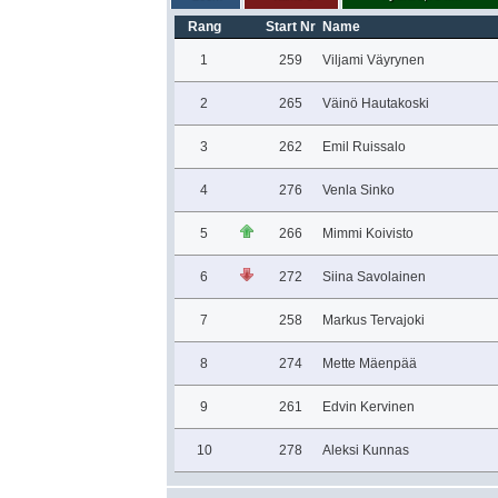
Rang
Start Nr
Name
1
259
Viljami Väyrynen
2
265
Väinö Hautakoski
3
262
Emil Ruissalo
4
276
Venla Sinko
5
266
Mimmi Koivisto
6
272
Siina Savolainen
7
258
Markus Tervajoki
8
274
Mette Mäenpää
9
261
Edvin Kervinen
10
278
Aleksi Kunnas