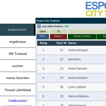
Espoo City Triathlon
auto follow leaders:
ON
leaderboard
Uinti
T1
300m
Vaihto 1
Pyörä 1,75 km
Py
ergebnisse
Rang
Start Nr
Name
1
21
Helena Knaapi
SM Tulokset
2
22
Iida Reini
suchen
3
23
Nella Paronen
meine favoriten
4
24
Kaisa Keränen
5
30
Lumi Laitinen
Finaali Lähtölistat
6
25
Nenna Mäkinen
[
mobile version
]
7
28
Vilma Koivula
auto refreshing in 57 seconds