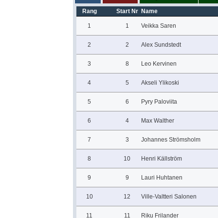
Rang
Start Nr
Name
1
1
Veikka Saren
2
2
Alex Sundstedt
3
8
Leo Kervinen
4
5
Akseli Ylikoski
5
6
Pyry Paloviita
6
4
Max Walther
7
3
Johannes Strömsholm
8
10
Henri Källström
9
9
Lauri Huhtanen
10
12
Ville-Valtteri Salonen
11
11
Riku Frilander