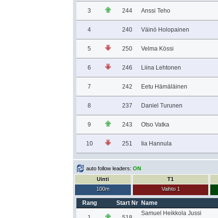
3
244
Anssi Teho
4
240
Väinö Holopainen
5
250
Velma Kössi
6
246
Liina Lehtonen
7
242
Eetu Hämäläinen
8
237
Daniel Turunen
9
243
Otso Vatka
10
251
Iia Hannula
auto follow leaders:
ON
Uinti
T1
100m
Vaihto 1
Rang
Start Nr
Name
Samuel Heikkola Jussi
1
518