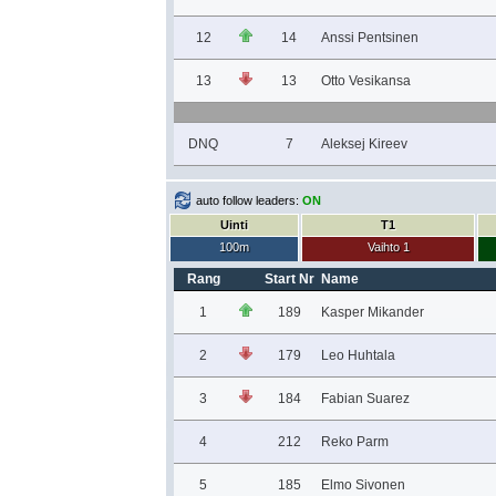
12
14
Anssi Pentsinen
13
13
Otto Vesikansa
DNQ
7
Aleksej Kireev
auto follow leaders:
ON
Uinti
T1
100m
Vaihto 1
Rang
Start Nr
Name
1
189
Kasper Mikander
2
179
Leo Huhtala
3
184
Fabian Suarez
4
212
Reko Parm
5
185
Elmo Sivonen