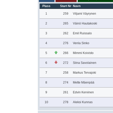
Plass
Start Nr
Navn
1
259
Viljami Väyrynen
2
265
Väinö Hautakoski
3
262
Emil Ruissalo
4
276
Venla Sinko
5
266
Mimmi Koivisto
6
272
Siina Savolainen
7
258
Markus Tervajoki
8
274
Mette Mäenpää
9
261
Edvin Kervinen
10
278
Aleksi Kunnas