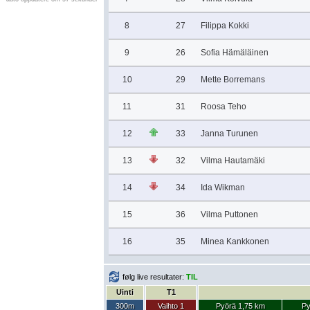
8
27
Filippa Kokki
9
26
Sofia Hämäläinen
10
29
Mette Borremans
11
31
Roosa Teho
12
33
Janna Turunen
13
32
Vilma Hautamäki
14
34
Ida Wikman
15
36
Vilma Puttonen
16
35
Minea Kankkonen
følg live resultater:
TIL
Uinti
T1
300m
Vaihto 1
Pyörä 1,75 km
Py