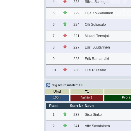
4
228
Silvia Schlegel
5
229
Lilja Koikkalainen
6
224
Olli Soljasalo
7
221
Mikael Tervajoki
8
227
Essi Suutarinen
9
223
Erik Rantamäki
10
230
Liisi Ruissalo
følg live resultater:
TIL
Uinti
T1
100m
Vaihto 1
Pyörä
Plass
Start Nr
Navn
1
238
Sisu Sinko
2
241
Atte Savolainen