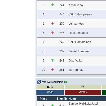
3
244
Anssi Teho
4
240
Väinö Holopainen
5
250
Velma Kössi
6
246
Liina Lehtonen
7
242
Eetu Hämäläinen
8
237
Daniel Turunen
9
243
Otso Vatka
10
251
Iia Hannula
følg live resultater:
TIL
Uinti
T1
100m
Vaihto 1
Plass
Start Nr
Navn
Samuel Heikkola Jussi
1
518