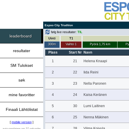
Espoo City Triathlon
følg live resultater:
TIL
leaderboard
Uinti
T1
300m
Vaihto 1
Pyörä 1,75 km
Py
resultater
Plass
Start Nr
Navn
1
21
Helena Knaapi
SM Tulokset
2
22
Iida Reini
søk
3
23
Nella Paronen
mine favoritter
4
24
Kaisa Keränen
5
30
Lumi Laitinen
Finaali Lähtölistat
6
25
Nenna Mäkinen
[
mobile version
]
7
28
Vilma Koivula
auto-oppdatere om 57 sekunder