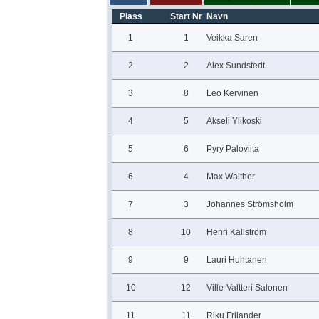
Plass
Start Nr
Navn
1
1
Veikka Saren
2
2
Alex Sundstedt
3
8
Leo Kervinen
4
5
Akseli Ylikoski
5
6
Pyry Paloviita
6
4
Max Walther
7
3
Johannes Strömsholm
8
10
Henri Källström
9
9
Lauri Huhtanen
10
12
Ville-Valtteri Salonen
11
11
Riku Frilander