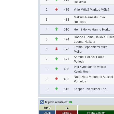
Heikkola
2
486
Viljo Mölsä Markos Mölsä
Maksim Reinsalu Rivo
3
483
Reinsalu
4
510
Helmi Horko Hannu Horko
Roope Luoma-Halkola Jukk
5
474
Luoma-Halkola
Emma Leppäniemi Mika
6
496
Meller
Samuel Pollock Paula
7
471
Pollock
Veli Kymäläinen Veikko
8
488
Kymäläinen
Nadezhda Vallander Aleksei
9
482
Pomelov
10
516
Kasper Ehn Mikael Ehn
følg live resultater:
TIL
Uinti
T1
200m
Vaihto 1
Pyörä 1,75 km