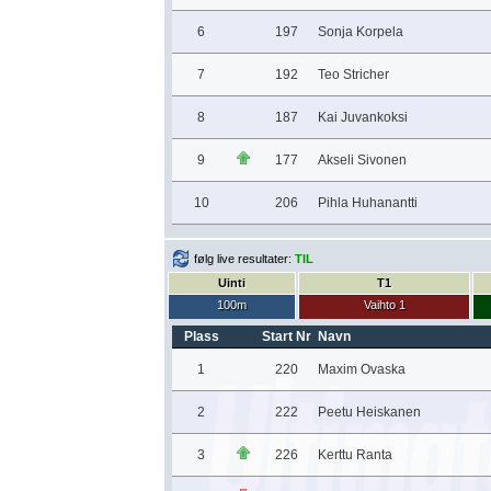
6
197
Sonja Korpela
7
192
Teo Stricher
8
187
Kai Juvankoksi
9
177
Akseli Sivonen
10
206
Pihla Huhanantti
følg live resultater:
TIL
Uinti
T1
100m
Vaihto 1
Plass
Start Nr
Navn
1
220
Maxim Ovaska
2
222
Peetu Heiskanen
3
226
Kerttu Ranta