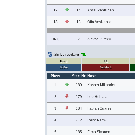
12
14
Anssi Pentsinen
13
13
Otto Vesikansa
DNQ
7
Aleksej Kireev
følg live resultater:
TIL
Uinti
T1
100m
Vaihto 1
Plass
Start Nr
Navn
1
189
Kasper Mikander
2
179
Leo Huhtala
3
184
Fabian Suarez
4
212
Reko Parm
5
185
Elmo Sivonen