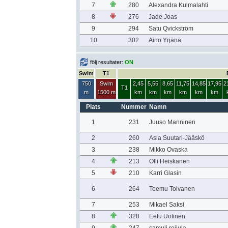
7
280
Alexandra Kulmalahti
8
276
Jade Joas
9
294
Satu Qvickström
10
302
Aino Yrjänä
följ resultater:
ON
Swim
T1
750
Swim
2,45
5,55
8,65
11,75
14,85
17,95
2
T1
m
1500 m
km
km
km
km
km
km
Plats
Nummer
Namn
1
231
Juuso Manninen
2
260
Asla Suutari-Jääskö
3
238
Mikko Ovaska
4
213
Olli Heiskanen
5
210
Karri Glasin
6
264
Teemu Tolvanen
7
253
Mikael Saksi
8
328
Eetu Uotinen