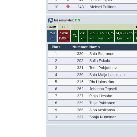
9
247
samuli reijula
10
243
Aleksei Pullinen
följ resultater:
ON
Swim
T1
750
Swim
2,45
5,55
8,65
11,75
14,85
17,95
2
T1
m
1500 m
km
km
km
km
km
km
Plats
Nummer
Namn
1
330
Satu Suuronen
2
208
Sofia Eskola
3
331
Terhi Pohjanhovi
4
230
Satu-Maija Länsimaa
5
215
Ria Holmström
6
262
Johanna Tepsell
7
227
Pinja Liesaho
8
239
Tuija Pakkanen
9
266
Aino Vesikansa
10
237
Sonja Nurminen