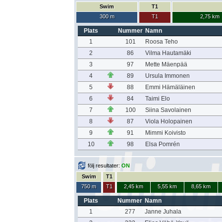
Swim
T1
300 m
T1
2,75 km
Plats
Nummer
Namn
1
101
Roosa Teho
2
86
Vilma Hautamäki
3
97
Mette Mäenpää
4
89
Ursula Immonen
5
88
Emmi Hämäläinen
6
84
Taimi Elo
7
100
Siina Savolainen
8
87
Viola Holopainen
9
91
Mimmi Koivisto
10
98
Elsa Pomrén
följ resultater:
ON
Swim
T1
750 m
T1
2,45 km
5,55 km
8,65 km
Plats
Nummer
Namn
1
277
Janne Juhala