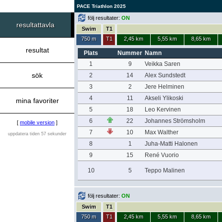
PACE Triathlon 2025
följ resultater:
ON
resultattavla
Swim
T1
750 m
T1
2,45 km
5,55 km
8,65 km
resultat
Plats
Nummer
Namn
1
9
Veikka Saren
sök
2
14
Alex Sundstedt
3
2
Jere Helminen
4
11
Akseli Ylikoski
mina favoriter
5
18
Leo Kervinen
6
22
Johannes Strömsholm
[
mobile version
]
7
10
Max Walther
uppdatera tiden 57 sekunder
8
1
Juha-Matti Halonen
9
15
René Vuorio
10
5
Teppo Malinen
följ resultater:
ON
Swim
T1
750 m
T1
2,45 km
5,55 km
8,65 km