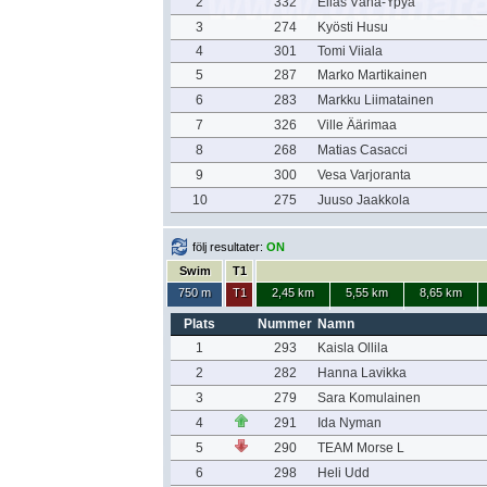
2
332
Elias Vähä-Ypyä
3
274
Kyösti Husu
4
301
Tomi Viiala
5
287
Marko Martikainen
6
283
Markku Liimatainen
7
326
Ville Äärimaa
8
268
Matias Casacci
9
300
Vesa Varjoranta
10
275
Juuso Jaakkola
följ resultater:
ON
Swim
T1
750 m
T1
2,45 km
5,55 km
8,65 km
Plats
Nummer
Namn
1
293
Kaisla Ollila
2
282
Hanna Lavikka
3
279
Sara Komulainen
4
291
Ida Nyman
5
290
TEAM Morse L
6
298
Heli Udd