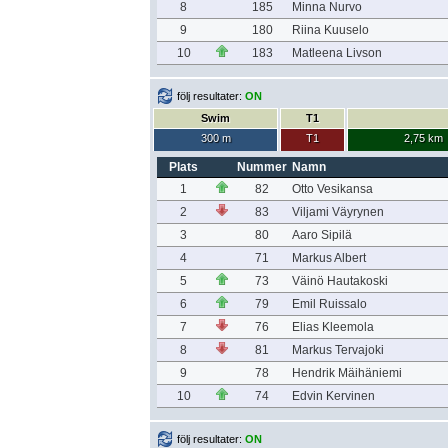
8
185
Minna Nurvo
9
180
Riina Kuuselo
10
183
Matleena Livson
följ resultater:
ON
Swim
T1
300 m
T1
2,75 km
Plats
Nummer
Namn
1
82
Otto Vesikansa
2
83
Viljami Väyrynen
3
80
Aaro Sipilä
4
71
Markus Albert
5
73
Väinö Hautakoski
6
79
Emil Ruissalo
7
76
Elias Kleemola
8
81
Markus Tervajoki
9
78
Hendrik Mäihäniemi
10
74
Edvin Kervinen
följ resultater:
ON