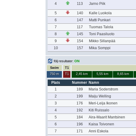
4
113
Jarno Piik
5
140
Kalle Luokola
6
147
Matti Punkari
7
117
Tuomas Talola
8
145
Toni Paasiluoto
9
154
Mikko Sillanpää
10
157
Mika Somppi
följ resultater:
ON
Swim
T1
750 m
T1
2,45 km
5,55 km
8,65 km
Plats
Nummer
Namn
1
189
Maria Soderstrom
2
199
Maiju Welling
3
176
Meri-Leija Ikonen
4
192
Kiti Ruissalo
5
184
Aira-Maarit Mantsinen
6
196
Kaisa Toivonen
7
171
Anni Eskola