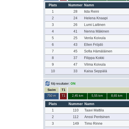
Plats
Nummer
Namn
1
28
Iida Reini
2
24
Helena Knaapi
3
26
Lumi Laitinen
4
41
Nenna Mäkinen
5
25
Venla Koivula
6
43
Ellen Fröjdö
7
45
Sofia Hämäläinen
8
37
Filippa Kokki
9
47
Vilma Koivula
10
33
Kaisa Seppälä
följ resultater:
ON
Swim
T1
750 m
T1
2,45 km
5,55 km
8,65 km
Plats
Nummer
Namn
1
110
Taavi Mattila
2
112
Anssi Pentsinen
3
149
Timo Rinne