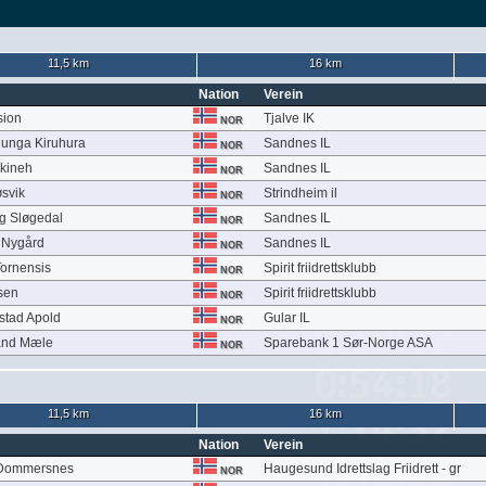
11,5 km
16 km
Nation
Verein
sion
Tjalve IK
NOR
unga Kiruhura
Sandnes IL
NOR
kineh
Sandnes IL
NOR
svik
Strindheim il
NOR
g Sløgedal
Sandnes IL
NOR
 Nygård
Sandnes IL
NOR
Tornensis
Spirit friidrettsklubb
NOR
sen
Spirit friidrettsklubb
NOR
stad Apold
Gular IL
NOR
and Mæle
Sparebank 1 Sør-Norge ASA
NOR
11,5 km
16 km
Nation
Verein
 Dommersnes
Haugesund Idrettslag Friidrett - gr
NOR