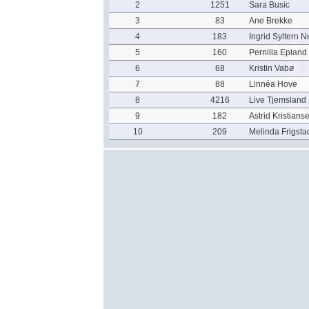
2
1251
Sara Busic
3
83
Ane Brekke
4
183
Ingrid Syltern N
5
160
Pernilla Epland
6
68
Kristin Vabø
7
88
Linnéa Hove
8
4216
Live Tjemsland
9
182
Astrid Kristians
10
209
Melinda Frigsta