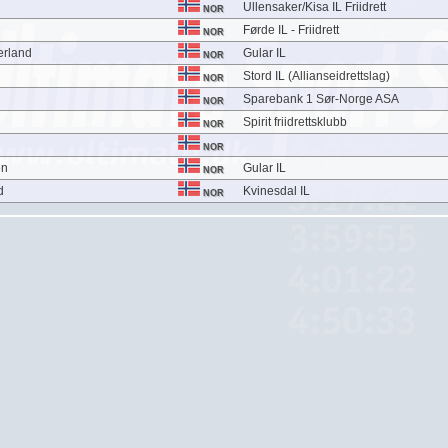
Ullensaker/Kisa IL Friidrett
NOR
Førde IL - Friidrett
NOR
erland
Gular IL
NOR
Stord IL (Allianseidrettslag)
NOR
Sparebank 1 Sør-Norge ASA
NOR
Spirit friidrettsklubb
NOR
NOR
en
Gular IL
NOR
d
Kvinesdal IL
NOR