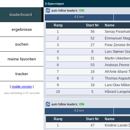
3-Sjøersløpet
auto follow leaders:
ON
leaderboard
4,5 km
Rang
Start Nr
Name
ergebnisse
1
56
Senay Fissehat
2
52
Emmanuel Ntag
suchen
3
27
Frew Zenebe Br
4
8
Lars Stømer Grø
5
31
Martin Ukkelber
meine favoriten
6
53
Andreas Penne
7
16
Alf Ante Idland 
tracker
8
3
Thomas Asgaut
9
18
Lars-Olav Måke
[
mobile version
]
10
5
Håvard Langel
auto refreshing in 57 seconds
auto follow leaders:
ON
4,5 km
Rang
Start Nr
Name
1
47
Kristine Lande