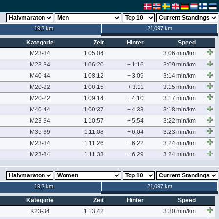
19,7 km
21,097 km
Kategorie
Zeit
Hinter
Speed
M23-34
1:05:04
3:06 min/km
M23-34
1:06:20
+ 1:16
3:09 min/km
M40-44
1:08:12
+ 3:09
3:14 min/km
M20-22
1:08:15
+ 3:11
3:15 min/km
M20-22
1:09:14
+ 4:10
3:17 min/km
M40-44
1:09:37
+ 4:33
3:18 min/km
M23-34
1:10:57
+ 5:54
3:22 min/km
M35-39
1:11:08
+ 6:04
3:23 min/km
M23-34
1:11:26
+ 6:22
3:24 min/km
M23-34
1:11:33
+ 6:29
3:24 min/km
19,7 km
21,097 km
Kategorie
Zeit
Hinter
Speed
K23-34
1:13:42
3:30 min/km