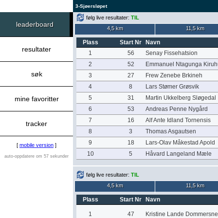
3-Sjøersløpet
følg live resultater:
TIL
leaderboard
4,5 km
11,5 km
Plass
Start Nr
Navn
resultater
1
56
Senay Fissehatsion
2
52
Emmanuel Ntagunga Kiruh
søk
3
27
Frew Zenebe Brkineh
4
8
Lars Stømer Grøsvik
5
31
Martin Ukkelberg Sløgedal
mine favoritter
6
53
Andreas Penne Nygård
7
16
Alf Ante Idland Tornensis
tracker
8
3
Thomas Asgautsen
9
18
Lars-Olav Måkestad Apold
[
mobile version
]
10
5
Håvard Langeland Mæle
auto-oppdatere om 57 sekunder
følg live resultater:
TIL
4,5 km
11,5 km
Plass
Start Nr
Navn
1
47
Kristine Lande Dommersne