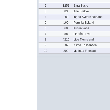
2
1251
Sara Busic
3
83
Ane Brekke
4
183
Ingrid Syltern Nerland
5
160
Pernilla Epland
6
68
Kristin Vabø
7
88
Linnéa Hove
8
4216
Live Tjemsland
9
182
Astrid Kristiansen
10
209
Melinda Frigstad