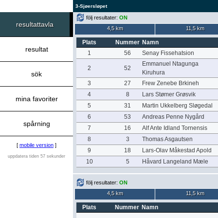
3-Sjøersløpet
följ resultater:
ON
resultattavla
4,5 km
11,5 km
Plats
Nummer
Namn
resultat
1
56
Senay Fissehatsion
Emmanuel Ntagunga
2
52
Kiruhura
sök
3
27
Frew Zenebe Brkineh
4
8
Lars Stømer Grøsvik
mina favoriter
5
31
Martin Ukkelberg Sløgedal
6
53
Andreas Penne Nygård
spårning
7
16
Alf Ante Idland Tornensis
8
3
Thomas Asgautsen
[
mobile version
]
9
18
Lars-Olav Måkestad Apold
uppdatera tiden 57 sekunder
10
5
Håvard Langeland Mæle
följ resultater:
ON
4,5 km
11,5 km
Plats
Nummer
Namn