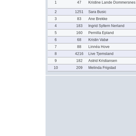
1
47
Kristine Lande Dommersnes
2
1251
Sara Busic
3
83
Ane Brekke
4
183
Ingrid Syltern Nerland
5
160
Pernilla Epland
6
68
Kristin Vabø
7
88
Linnéa Hove
8
4216
Live Tjemsland
9
182
Astrid Kristiansen
10
209
Melinda Frigstad