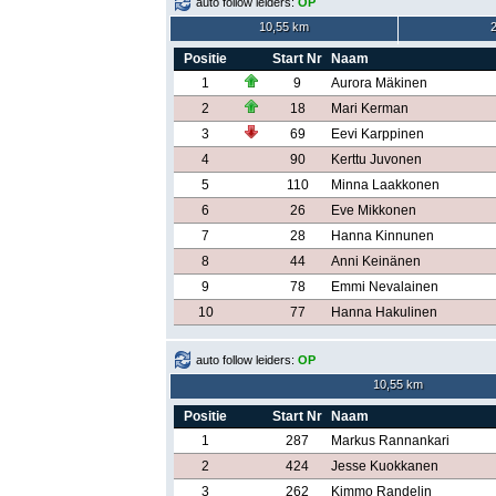
auto follow leiders:
OP
10,55 km
Positie
Start Nr
Naam
1
9
Aurora Mäkinen
2
18
Mari Kerman
3
69
Eevi Karppinen
4
90
Kerttu Juvonen
5
110
Minna Laakkonen
6
26
Eve Mikkonen
7
28
Hanna Kinnunen
8
44
Anni Keinänen
9
78
Emmi Nevalainen
10
77
Hanna Hakulinen
auto follow leiders:
OP
10,55 km
Positie
Start Nr
Naam
1
287
Markus Rannankari
2
424
Jesse Kuokkanen
3
262
Kimmo Randelin