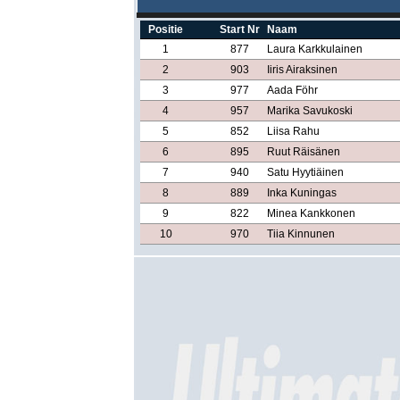
Positie
Start Nr
Naam
1
877
Laura Karkkulainen
2
903
Iiris Airaksinen
3
977
Aada Föhr
4
957
Marika Savukoski
5
852
Liisa Rahu
6
895
Ruut Räisänen
7
940
Satu Hyytiäinen
8
889
Inka Kuningas
9
822
Minea Kankkonen
10
970
Tiia Kinnunen