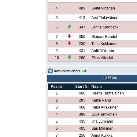
4
489
Soini Virtanen
5
413
Arsi Tietäväinen
6
347
Janne Stenbäck
7
350
Stepani Bendel
8
230
Timo Kokkonen
9
431
Antti Mäkinen
10
260
Elias Vänskä
auto follow leiders:
OP
10,55 km
Positie
Start Nr
Naam
1
406
Reetta Hämäläinen
2
285
Kaisa Rahu
3
468
Riina Airaksinen
4
396
Julia Jehkonen
5
435
Iina Lumiaho
6
405
Sari Mäkinen
7
256
Anna Kuikka