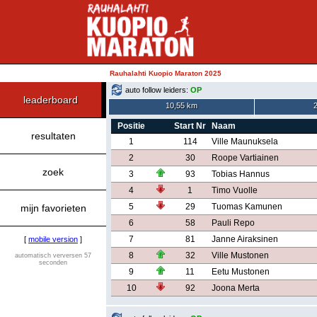
Rauhalahti Kuopio Maraton 2025
auto follow leiders:
OP
leaderboard
10,55 km
Positie
Start Nr
Naam
resultaten
1
114
Ville Maunuksela
2
30
Roope Vartiainen
zoek
3
93
Tobias Hannus
4
1
Timo Vuolle
5
29
Tuomas Kamunen
mijn favorieten
6
58
Pauli Repo
7
81
Janne Airaksinen
[
mobile version
]
8
32
Ville Mustonen
automatisch verversen 57
seconden
9
11
Eetu Mustonen
10
92
Joona Merta