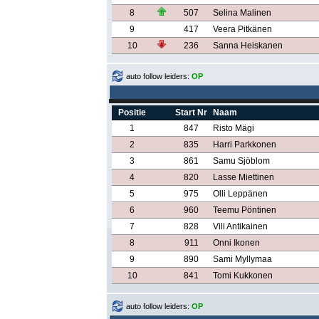
8
507
Selina Malinen
9
417
Veera Pitkänen
10
236
Sanna Heiskanen
auto follow leiders:
OP
Positie
Start Nr
Naam
1
847
Risto Mägi
2
835
Harri Parkkonen
3
861
Samu Sjöblom
4
820
Lasse Miettinen
5
975
Olli Leppänen
6
960
Teemu Pöntinen
7
828
Vili Antikainen
8
911
Onni Ikonen
9
890
Sami Myllymaa
10
841
Tomi Kukkonen
auto follow leiders:
OP