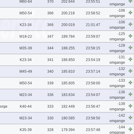
M60-64
370
202.644
23:55:51
omgange
-106
M50-54
366
200.218
23:58:52
omgange
-106
K23-34
366
200.019
21:01:47
omgange
-125
M18-22
347
189.784
23:59:07
omgange
-128
M35-39
344
188.255
23:58:15
omgange
-131
K23-34
341
186.850
23:54:19
omgange
-132
M45-49
340
185.810
23:57:14
omgange
-133
M50-54
339
185.605
23:58:00
omgange
-136
M23-34
336
183.634
23:54:07
omgange
-139
Norge
K40-44
333
182.449
23:56:47
omgange
-142
M23-34
330
180.585
23:58:50
omgange
-144
K35-39
328
179.394
23:57:48
omgange