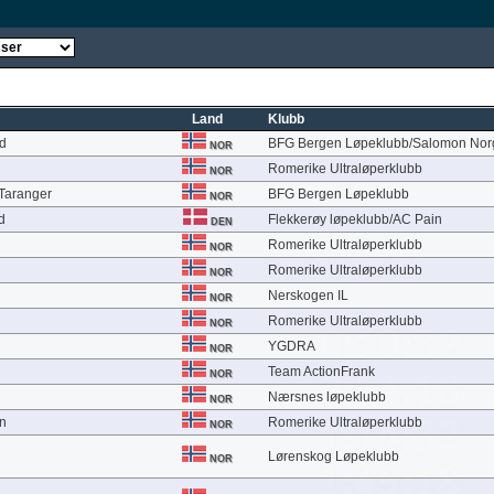
Land
Klubb
id
BFG Bergen Løpeklubb/Salomon Nor
NOR
Romerike Ultraløperklubb
NOR
 Taranger
BFG Bergen Løpeklubb
NOR
d
Flekkerøy løpeklubb/AC Pain
DEN
Romerike Ultraløperklubb
NOR
Romerike Ultraløperklubb
NOR
Nerskogen IL
NOR
Romerike Ultraløperklubb
NOR
YGDRA
NOR
Team ActionFrank
NOR
Nærsnes løpeklubb
NOR
n
Romerike Ultraløperklubb
NOR
Lørenskog Løpeklubb
NOR