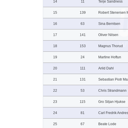
14
11
Terje Sandness
15
139
Robert Stenersen
16
63
Sina Berntsen
17
141
Oliver Nilsen
18
153
Magnus Thorud
19
24
Martine Hoftun
20
111
Arild Dahl
21
131
Sebastian Piotr Ma
22
53
Chris Strandmann
23
115
Gro Siljan Hjukse
24
81
Carl Fredrik Andre
25
67
Beate Lode