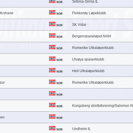
Sirbma-Sirma IL
NOR
 Mcshane
Flekkerøy Løpeklubb
NOR
SK Vidar
NOR
Bergensbaneløpet NHH
NOR
Romerike Ultraløperklubb
NOR
Ulvøya spaserklubb
NOR
Hell Ultraløperklubb
NOR
zur
Romerike Ultraløperklubb
NOR
NOR
Kongsberg idrettsforening/Salomon 
NOR
sen
NOR
Undheim IL
NOR