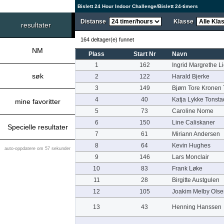
Bislett 24 Hour Indoor Challenge/Bislett 24-timers
Distanse
Klasse
resultater
164 deltager(e) funnet
NM
Plass
Start Nr
Navn
1
162
Ingrid Margrethe L
søk
2
122
Harald Bjerke
3
149
Bjørn Tore Kronen
4
40
Katja Lykke Tonsta
mine favoritter
5
73
Caroline Nome
6
150
Line Caliskaner
Specielle resultater
7
61
Miriann Andersen
8
64
Kevin Hughes
auto-oppdatere om 57 sekunder
9
146
Lars Monclair
10
83
Frank Løke
11
28
Birgitte Austgulen
12
105
Joakim Melby Olse
13
43
Henning Hanssen