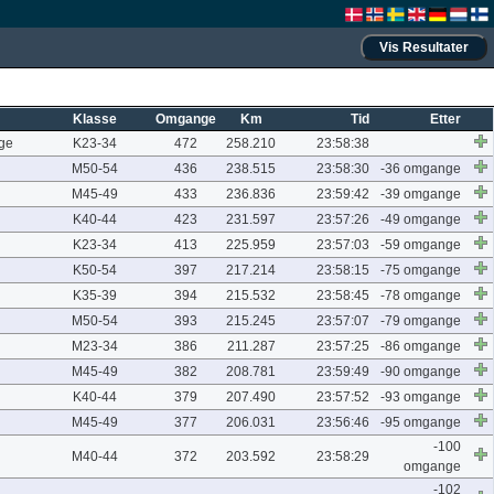
Klasse
Omgange
Km
Tid
Etter
ge
K23-34
472
258.210
23:58:38
M50-54
436
238.515
23:58:30
-36 omgange
M45-49
433
236.836
23:59:42
-39 omgange
K40-44
423
231.597
23:57:26
-49 omgange
K23-34
413
225.959
23:57:03
-59 omgange
K50-54
397
217.214
23:58:15
-75 omgange
K35-39
394
215.532
23:58:45
-78 omgange
M50-54
393
215.245
23:57:07
-79 omgange
M23-34
386
211.287
23:57:25
-86 omgange
M45-49
382
208.781
23:59:49
-90 omgange
K40-44
379
207.490
23:57:52
-93 omgange
M45-49
377
206.031
23:56:46
-95 omgange
-100
M40-44
372
203.592
23:58:29
omgange
-102