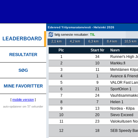
Edenred Yritysmaratonviesti - Helsinki 2026
følg seneste resultater:
TIL
LEADERBOARD
2,1 km
4,2 km
6,3 km
8,4 km
10,5 km
Plc
Start Nr
Navn
RESULTATER
1
34
Runner's High 
2
10
Markku.fi
3
11
Mehiläinen Kilp
SØG
4
1
Avance & Friend
5
9
VALOR Fast La
MINE FAVORITTER
6
21
SportOrion 1
7
24
Vauhtisammakk
[
mobile version
]
8
7
Helen 1
auto-opdaterer om 57 sekunder
9
13
Nordea - Kilpa
10
20
Sievo Exceed
11
23
Valokuitusen No
12
18
SEB Speedy Ba