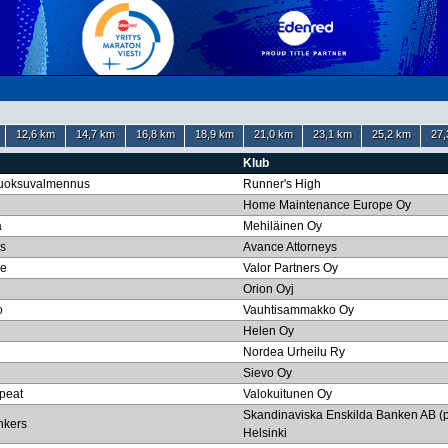
12,6 km
14,7 km
16,8 km
18,9 km
21,0 km
23,1 km
25,2 km
27,
Klub
Juoksuvalmennus
Runner's High
Home Maintenance Europe Oy
a
Mehiläinen Oy
s
Avance Attorneys
ne
Valor Partners Oy
Orion Oyj
o
Vauhtisammakko Oy
Helen Oy
Nordea Urheilu Ry
Sievo Oy
peat
Valokuitunen Oy
Skandinaviska Enskilda Banken AB (p
nkers
Helsinki