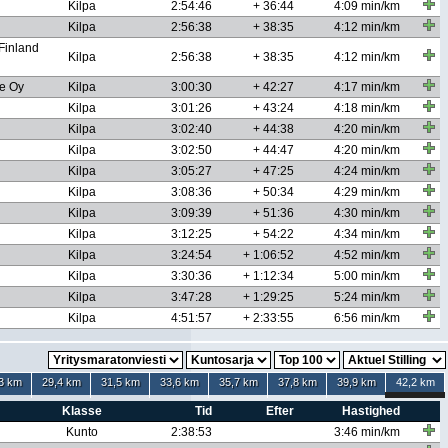
Kilpa
2:54:46
+ 36:44
4:09 min/km
Kilpa
2:56:38
+ 38:35
4:12 min/km
Finland
Kilpa
2:56:38
+ 38:35
4:12 min/km
e Oy
Kilpa
3:00:30
+ 42:27
4:17 min/km
Kilpa
3:01:26
+ 43:24
4:18 min/km
Kilpa
3:02:40
+ 44:38
4:20 min/km
Kilpa
3:02:50
+ 44:47
4:20 min/km
Kilpa
3:05:27
+ 47:25
4:24 min/km
Kilpa
3:08:36
+ 50:34
4:29 min/km
Kilpa
3:09:39
+ 51:36
4:30 min/km
Kilpa
3:12:25
+ 54:22
4:34 min/km
Kilpa
3:24:54
+ 1:06:52
4:52 min/km
Kilpa
3:30:36
+ 1:12:34
5:00 min/km
Kilpa
3:47:28
+ 1:29:25
5:24 min/km
Kilpa
4:51:57
+ 2:33:55
6:56 min/km
3 km
29,4 km
31,5 km
33,6 km
35,7 km
37,8 km
39,9 km
42,2 km
Klasse
Tid
Efter
Hastighed
Kunto
2:38:53
3:46 min/km