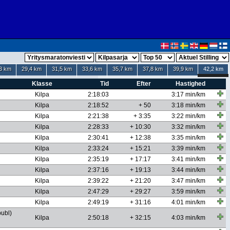
3 km
29,4 km
31,5 km
33,6 km
35,7 km
37,8 km
39,9 km
42,2 km
Klasse
Tid
Efter
Hastighed
Kilpa
2:18:03
3:17 min/km
Kilpa
2:18:52
+ 50
3:18 min/km
Kilpa
2:21:38
+ 3:35
3:22 min/km
Kilpa
2:28:33
+ 10:30
3:32 min/km
Kilpa
2:30:41
+ 12:38
3:35 min/km
Kilpa
2:33:24
+ 15:21
3:39 min/km
Kilpa
2:35:19
+ 17:17
3:41 min/km
Kilpa
2:37:16
+ 19:13
3:44 min/km
Kilpa
2:39:22
+ 21:20
3:47 min/km
Kilpa
2:47:29
+ 29:27
3:59 min/km
Kilpa
2:49:19
+ 31:16
4:01 min/km
ubl)
Kilpa
2:50:18
+ 32:15
4:03 min/km