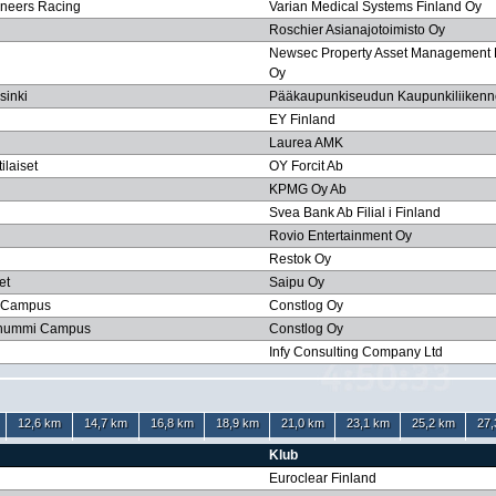
ineers Racing
Varian Medical Systems Finland Oy
Roschier Asianajotoimisto Oy
Newsec Property Asset Management 
Oy
sinki
Pääkaupunkiseudun Kaupunkiliikenn
EY Finland
Laurea AMK
ilaiset
OY Forcit Ab
KPMG Oy Ab
Svea Bank Ab Filial i Finland
Rovio Entertainment Oy
Restok Oy
et
Saipu Oy
o Campus
Constlog Oy
onummi Campus
Constlog Oy
Infy Consulting Company Ltd
12,6 km
14,7 km
16,8 km
18,9 km
21,0 km
23,1 km
25,2 km
27,
Klub
Euroclear Finland