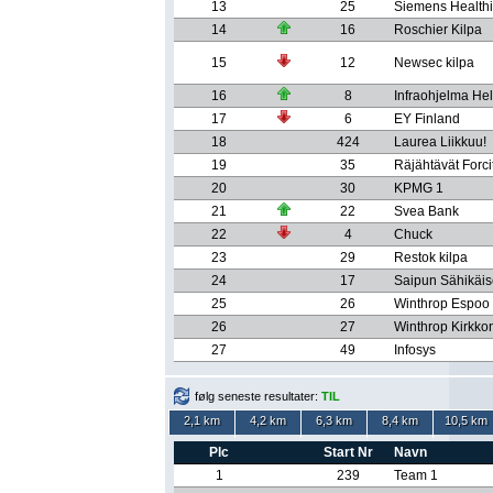
13
25
Siemens Health
14
16
Roschier Kilpa
15
12
Newsec kilpa
16
8
Infraohjelma Hel
17
6
EY Finland
18
424
Laurea Liikkuu!
19
35
Räjähtävät Forcit
20
30
KPMG 1
21
22
Svea Bank
22
4
Chuck
23
29
Restok kilpa
24
17
Saipun Sähikäis
25
26
Winthrop Espo
26
27
Winthrop Kirkk
27
49
Infosys
følg seneste resultater:
TIL
2,1 km
4,2 km
6,3 km
8,4 km
10,5 km
Plc
Start Nr
Navn
1
239
Team 1