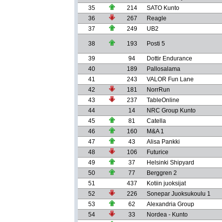
35
214
SATO Kunto
36
267
Reagle
37
249
UB2
38
193
Posti 5
39
94
Dottir Endurance
40
189
Pallosalama
41
243
VALOR Fun Lane
42
181
NorrRun
43
237
TableOnline
44
14
NRC Group Kunto
45
81
Catella
46
160
M&A 1
47
43
Alisa Pankki
48
106
Futurice
49
37
Helsinki Shipyard
50
77
Berggren 2
51
437
Kotiin juoksijat
52
226
Sonepar Juoksukoulu 1
53
62
Alexandria Group
54
33
Nordea - Kunto