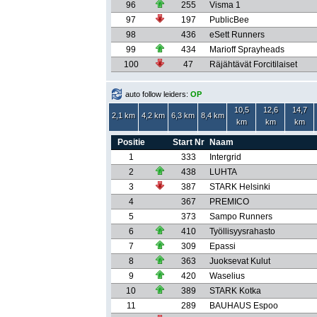
96
255
Visma 1
97
197
PublicBee
98
436
eSett Runners
99
434
Marioff Sprayheads
100
47
Räjähtävät Forcitilaiset
auto follow leiders:
OP
10,5
12,6
14,7
2,1 km
4,2 km
6,3 km
8,4 km
km
km
km
Positie
Start Nr
Naam
1
333
Intergrid
2
438
LUHTA
3
387
STARK Helsinki
4
367
PREMICO
5
373
Sampo Runners
6
410
Työllisyysrahasto
7
309
Epassi
8
363
Juoksevat Kulut
9
420
Waselius
10
389
STARK Kotka
11
289
BAUHAUS Espoo