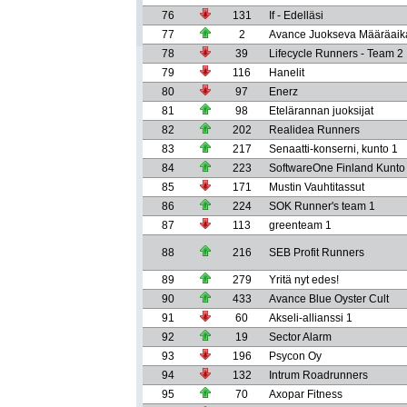
76
131
If - Edelläsi
77
2
Avance Juokseva Määräaik
78
39
Lifecycle Runners - Team 2
79
116
Hanelit
80
97
Enerz
81
98
Etelärannan juoksijat
82
202
Realidea Runners
83
217
Senaatti-konserni, kunto 1
84
223
SoftwareOne Finland Kunto
85
171
Mustin Vauhtitassut
86
224
SOK Runner's team 1
87
113
greenteam 1
88
216
SEB Profit Runners
89
279
Yritä nyt edes!
90
433
Avance Blue Oyster Cult
91
60
Akseli-allianssi 1
92
19
Sector Alarm
93
196
Psycon Oy
94
132
Intrum Roadrunners
95
70
Axopar Fitness