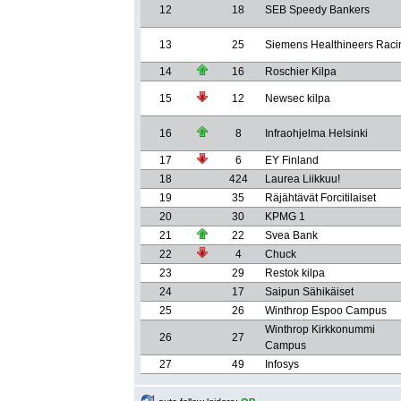
12
18
SEB Speedy Bankers
13
25
Siemens Healthineers Raci
14
16
Roschier Kilpa
15
12
Newsec kilpa
16
8
Infraohjelma Helsinki
17
6
EY Finland
18
424
Laurea Liikkuu!
19
35
Räjähtävät Forcitilaiset
20
30
KPMG 1
21
22
Svea Bank
22
4
Chuck
23
29
Restok kilpa
24
17
Saipun Sähikäiset
25
26
Winthrop Espoo Campus
Winthrop Kirkkonummi
26
27
Campus
27
49
Infosys