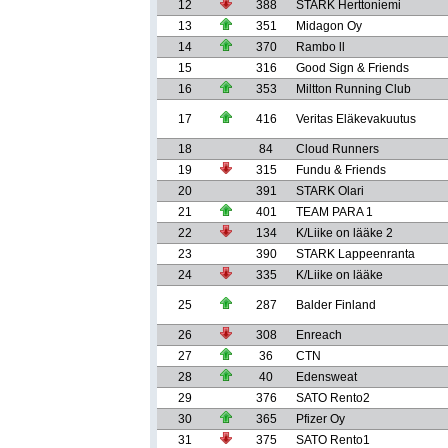
12
388
STARK Herttoniemi
13
351
Midagon Oy
14
370
Rambo ll
15
316
Good Sign & Friends
16
353
Miltton Running Club
17
416
Veritas Eläkevakuutus
18
84
Cloud Runners
19
315
Fundu & Friends
20
391
STARK Olari
21
401
TEAM PARA 1
22
134
K/Liike on lääke 2
23
390
STARK Lappeenranta
24
335
K/Liike on lääke
25
287
Balder Finland
26
308
Enreach
27
36
CTN
28
40
Edensweat
29
376
SATO Rento2
30
365
Pfizer Oy
31
375
SATO Rento1