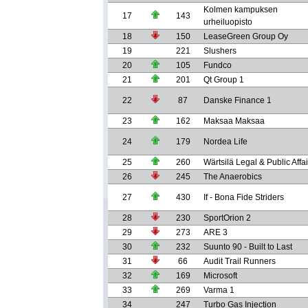
Kolmen kampuksen
17
143
urheiluopisto
18
150
LeaseGreen Group Oy
19
221
Slushers
20
105
Fundco
21
201
Qt Group 1
22
87
Danske Finance 1
23
162
Maksaa Maksaa
24
179
Nordea Life
25
260
Wärtsilä Legal & Public Affai
26
245
The Anaerobics
27
430
If - Bona Fide Striders
28
230
SportOrion 2
29
273
ARE 3
30
232
Suunto 90 - Built to Last
31
66
Audit Trail Runners
32
169
Microsoft
33
269
Varma 1
34
247
Turbo Gas Injection