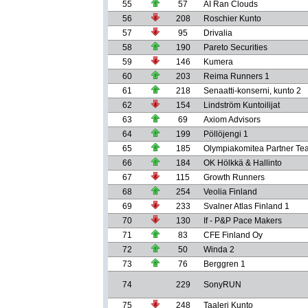
55
57
AI Ran Clouds
56
208
Roschier Kunto
57
95
Drivalia
58
190
Pareto Securities
59
146
Kumera
60
203
Reima Runners 1
61
218
Senaatti-konserni, kunto 2
62
154
Lindström Kuntoilijat
63
69
Axiom Advisors
64
199
Pöllöjengi 1
65
185
Olympiakomitea Partner Te
66
184
OK Hölkkä & Hallinto
67
115
Growth Runners
68
254
Veolia Finland
69
233
Svalner Atlas Finland 1
70
130
If - P&P Pace Makers
71
83
CFE Finland Oy
72
50
Winda 2
73
76
Berggren 1
74
229
SonyRUN
75
248
Taaleri Kunto