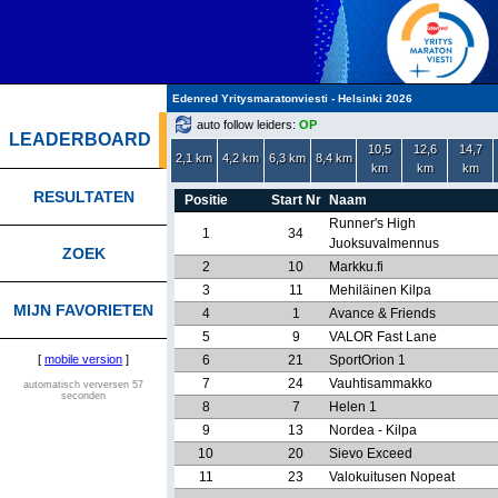
Edenred Yritysmaratonviesti - Helsinki 2026
auto follow leiders:
OP
LEADERBOARD
10,5
12,6
14,7
2,1 km
4,2 km
6,3 km
8,4 km
km
km
km
RESULTATEN
Positie
Start Nr
Naam
Runner's High
1
34
Juoksuvalmennus
ZOEK
2
10
Markku.fi
3
11
Mehiläinen Kilpa
MIJN FAVORIETEN
4
1
Avance & Friends
5
9
VALOR Fast Lane
[
mobile version
]
6
21
SportOrion 1
7
24
Vauhtisammakko
automatisch verversen 57
seconden
8
7
Helen 1
9
13
Nordea - Kilpa
10
20
Sievo Exceed
11
23
Valokuitusen Nopeat