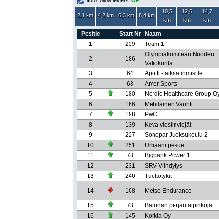
auto follow leiders:
OP
10,5
12,6
14,7
2,1 km
4,2 km
6,3 km
8,4 km
km
km
km
Positie
Start Nr
Naam
1
239
Team 1
Olympiakomitean Nuorten
2
186
Valiokunta
3
64
Apotti - aikaa ihmisille
4
63
Amer Sports
5
180
Nordic Healthcare Group O
6
166
Mehiläinen Vauhti
7
198
PwC
8
139
Keva viestinviejät
9
227
Sonepar Juoksukoulu 2
10
251
Urbaani pesue
11
78
Bigbank Power 1
12
231
SRV Viihdytys
13
246
Tuottotykit
14
168
Metso Endurance
15
73
Baronan perjantaipinkojat
16
145
Korkia Oy