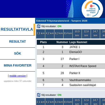
Edenred Yritysmaratonviesti - Tampere 2026
följ resultater:
ON
RESULTATTAVLA
10,5
12,6
14,7
16
2,1 km
4,2 km
6,3 km
8,4 km
km
km
km
k
RESULTAT
Plats
Nummer
Lags Namnet
1
3
JATKE 1
2
1
EleniaGO
SÖK
3
27
Parker I
MINA FAVORITER
4
2
INSTAnt Race Speed
5
28
Parker II
[
mobile version
]
6
5
Vauhtisammakko
uppdatera tiden 57 sekunder
7
4
Saatavien saalistajat
följ resultater:
ON
10,5
12,6
14,7
16
2,1 km
4,2 km
6,3 km
8,4 km
km
km
km
k