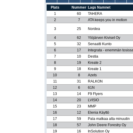
Plats
Nummer
Lags Namnet
1
60
TAHERA
2
7
ATA keeps you in motion
3
25
Nordea
4
62
Ylöjärven Kiviset Oy
5
32
Senaatti Kunto
6
17
Integrata - enemmän tosiss
7
10
Destia
8
19
Kreate 2
9
18
Kreate 1
10
8
Azets
11
31
RALKON
12
6
61N
13
14
F9 Flyers
14
20
LVISIO
15
23
MMP
16
12
Elenia Käyttö
17
59
Pala matkaa alta minuutin
18
57
John Deere Forestry Oy
19
16
InSolution Oy