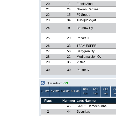
20
11
Elenia Aina
21
24
Nokian Renkaat
22
15
F9 Speed
23
34
Tukkijuoksijat
24
9
Bauhow Oy
25
29
Parker III
26
33
TEAM ESPERI
27
56
Berggren Oy
28
21
Mediamaisteri Oy
29
35
Visma
30
30
Parker IV
följ resultater:
ON
10,5
12,6
14,7
16
2,1 km
4,2 km
6,3 km
8,4 km
km
km
km
k
Plats
Nummer
Lags Namnet
1
45
STARK Hämeenlinna
2
44
Securitas