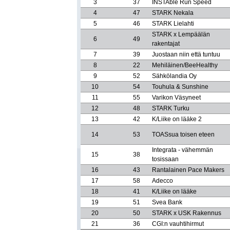
3
37
INSTAble Run Speed
4
47
STARK Nekala
5
46
STARK Lielahti
STARK x Lempäälän
6
49
rakentajat
7
39
Juostaan niin että tuntuu
8
22
Mehiläinen/BeeHealthy
9
52
Sähkölandia Oy
10
54
Touhula & Sunshine
11
55
Varikon Väsyneet
12
48
STARK Turku
13
42
K/Liike on lääke 2
14
53
TOASsua toisen eteen
Integrata - vähemmän
15
38
tosissaan
16
43
Rantalainen Pace Makers
17
58
Adecco
18
41
K/Liike on lääke
19
51
Svea Bank
20
50
STARK x USK Rakennus
21
36
CGI:n vauhtihirmut