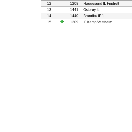
12
1208
Haugesund IL Friidrett
13
1441
Osterøy IL
14
1440
Brandbu IF 1
15
1209
IF Kamp/Vestheim