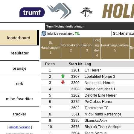
Trumf Holmenkollstafetten
følg live resultater:
TIL
leaderboard
Berg
St.
Norabakken-
Blåsen-
og
Forskningsparken-
Hanshaugen-
Be
2
3
dal-
5
resultater
1
4
Plass
Start Nr
Lag
bransje
1
3201
EY Herrer
2
3307
Löplabbet Norge 3
3
3300
Norconsult Herrer
søk
4
3208
Pareto Securities 1
5
3202
Deloitte Elite Herrer
mine favoritter
6
3275
PwC xLos Herrer
7
3602
Tjommiene TC
tracker
8
3611
Midt-Troms Rørservice
9
3295
Skanska Aktiv
10
3676
Bish på Tish x Antilope
[
mobile version
]
11
3604
Team Svimus