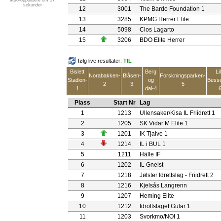
auto-oppdatere om 57
sekunder
12
3001
The Bardo Foundation 1
13
3285
KPMG Herrer Elite
14
5098
Clos Lagarto
15
3206
BDO Elite Herrer
følg live resultater:
TIL
Bislett
Berg
Lil
Norabakken-
Blåsen-
Forskningsparken-
Stadion-
og
Bess
2
3
5
1
dal-4
Plass
Start Nr
Lag
1
1213
Ullensaker/Kisa IL Friidrett 1
2
1205
SK Vidar M Elite 1
3
1201
IK Tjalve 1
4
1214
IL i BUL 1
5
1211
Hälle IF
6
1202
IL Gneist
7
1218
Jølster Idrettslag - Friidrett 2
8
1216
Kjelsås Langrenn
9
1207
Heming Elite
10
1212
Idrottslaget Gular 1
11
1203
Svorkmo/NOI 1