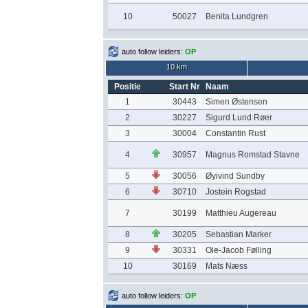
10
50027
Benita Lundgren
auto follow leiders:
OP
10 km
Positie
Start Nr
Naam
1
30443
Simen Østensen
2
30227
Sigurd Lund Røer
3
30004
Constantin Rust
4
30957
Magnus Romstad Stavne
5
30056
Øyivind Sundby
6
30710
Jostein Rogstad
7
30199
Matthieu Augereau
8
30205
Sebastian Marker
9
30331
Ole-Jacob Følling
10
30169
Mats Næss
auto follow leiders:
OP