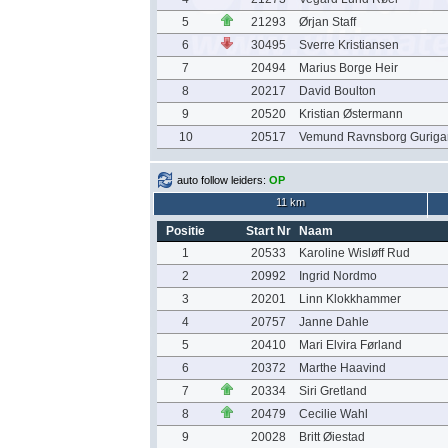
5
21293
Ørjan Staff
6
30495
Sverre Kristiansen
7
20494
Marius Borge Heir
8
20217
David Boulton
9
20520
Kristian Østermann
10
20517
Vemund Ravnsborg Guriga
auto follow leiders:
OP
11 km
Positie
Start Nr
Naam
1
20533
Karoline Wisløff Rud
2
20992
Ingrid Nordmo
3
20201
Linn Klokkhammer
4
20757
Janne Dahle
5
20410
Mari Elvira Førland
6
20372
Marthe Haavind
7
20334
Siri Gretland
8
20479
Cecilie Wahl
9
20028
Britt Øiestad