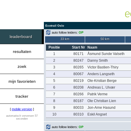
Ecotrail Oslo
auto follow leiders:
OP
leaderboard
33 km
50 km
Positie
Start Nr
Naam
resultaten
1
80171
Åsmund Sunde Valseth
2
80247
Danny Smith
zoek
3
80265
Victor Bastien-Thiry
4
80067
Anders Langseth
5
80219
Ole-Kristian Berge
mijn favorieten
6
80208
Andreas L. Ulvær
7
80266
Patrik Verme
tracker
8
80187
Ole Christian Lien
9
80033
Jon-Arne Hasund
[
mobile version
]
10
80310
Eskil Angset
automatisch verversen 57
seconden
auto follow leiders:
OP