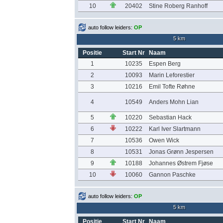
10
20402
Stine Roberg Ranhoff
auto follow leiders:
OP
5 km
Positie
Start Nr
Naam
1
10235
Espen Berg
2
10093
Marin Leforestier
3
10216
Emil Tofte Røhne
4
10549
Anders Mohn Lian
5
10220
Sebastian Hack
6
10222
Karl Iver Slartmann
7
10536
Owen Wick
8
10531
Jonas Grønn Jespersen
9
10188
Johannes Østrem Fjøse
10
10060
Gannon Paschke
auto follow leiders:
OP
5 km
Positie
Start Nr
Naam