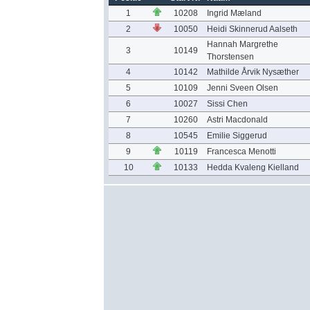
1
10208
Ingrid Mæland
2
10050
Heidi Skinnerud Aalseth
Hannah Margrethe
3
10149
Thorstensen
4
10142
Mathilde Årvik Nysæther
5
10109
Jenni Sveen Olsen
6
10027
Sissi Chen
7
10260
Astri Macdonald
8
10545
Emilie Siggerud
9
10119
Francesca Menotti
10
10133
Hedda Kvaleng Kielland