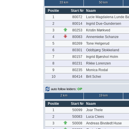
33 km
50 km
Positie
Start Nr
Naam
1
80072
Lucie Magdalena Lunde B
2
80014
Ingrid Due-Gundersen
3
80253
Kristin Mørkved
4
80083
Annemieke Schanze
5
80269
Tone Helgerud
6
80301
Oddbjørg Stokkeland
7
80157
Ingrid Bjørshol Holm
8
80231
Rikke Lorenzen
9
80235
Monica Rodal
10
80414
Brit Schei
auto follow leiders:
OP
2 km
19 km
Positie
Start Nr
Naam
1
50099
Joar Thele
2
50083
Luca Clees
3
50008
Andreas Bivstedt Huse