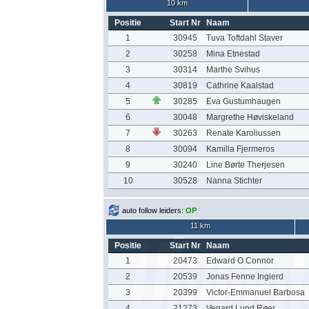
10 km
Positie
Start Nr
Naam
1
30945
Tuva Toftdahl Staver
2
30258
Mina Etnestad
3
30314
Marthe Svihus
4
30819
Cathrine Kaalstad
5
30285
Eva Gustumhaugen
6
30048
Margrethe Høviskeland
7
30263
Renate Karoliussen
8
30094
Kamilla Fjermeros
9
30240
Line Børte Therjesen
10
30528
Nanna Stichter
auto follow leiders:
OP
11 km
Positie
Start Nr
Naam
1
20473
Edward O Connor
2
20539
Jonas Fenne Ingierd
3
20399
Victor-Emmanuel Barbosa
4
21273
Vegard Lund Røer