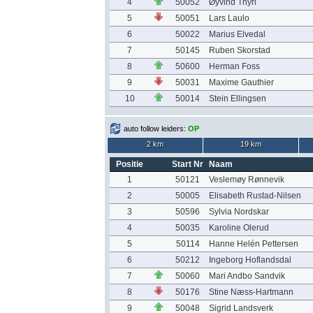
4
50052
Øyvind Thyri
5
50051
Lars Laulo
6
50022
Marius Elvedal
7
50145
Ruben Skorstad
8
50600
Herman Foss
9
50031
Maxime Gauthier
10
50014
Stein Ellingsen
auto follow leiders:
OP
2 km
19 km
Positie
Start Nr
Naam
1
50121
Veslemøy Rønnevik
2
50005
Elisabeth Rustad-Nilsen
3
50596
Sylvia Nordskar
4
50035
Karoline Olerud
5
50114
Hanne Helén Pettersen
6
50212
Ingeborg Hoflandsdal
7
50060
Mari Andbo Sandvik
8
50176
Stine Næss-Hartmann
9
50048
Sigrid Landsverk