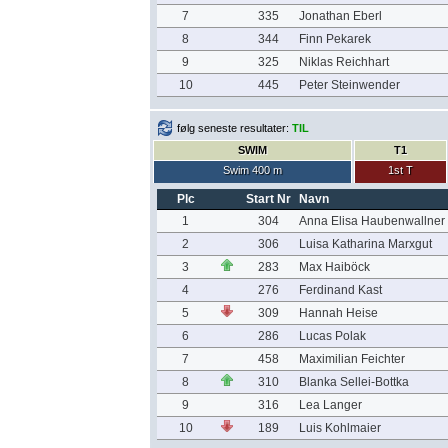
7
335
Jonathan Eberl
8
344
Finn Pekarek
9
325
Niklas Reichhart
10
445
Peter Steinwender
følg seneste resultater:
TIL
SWIM
T1
Swim 400 m
1st T
Plc
Start Nr
Navn
1
304
Anna Elisa Haubenwallner
2
306
Luisa Katharina Marxgut
3
283
Max Haiböck
4
276
Ferdinand Kast
5
309
Hannah Heise
6
286
Lucas Polak
7
458
Maximilian Feichter
8
310
Blanka Sellei-Bottka
9
316
Lea Langer
10
189
Luis Kohlmaier