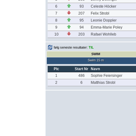
6
93
Celeste Höcker
7
207
Felix Strobl
8
95
Leonie Doppler
9
94
Emma-Marie Poley
10
203
Rafael Wohlleb
følg seneste resultater:
TIL
SWIM
Swim 15 m
Plc
Start Nr
Navn
1
486
Sophie Feiersinger
2
6
Matthias Strobl