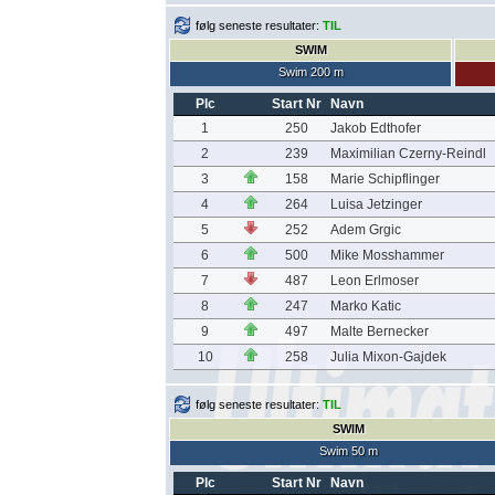
følg seneste resultater:
TIL
SWIM
Swim 200 m
Plc
Start Nr
Navn
1
250
Jakob Edthofer
2
239
Maximilian Czerny-Reindl
3
158
Marie Schipflinger
4
264
Luisa Jetzinger
5
252
Adem Grgic
6
500
Mike Mosshammer
7
487
Leon Erlmoser
8
247
Marko Katic
9
497
Malte Bernecker
10
258
Julia Mixon-Gajdek
følg seneste resultater:
TIL
SWIM
Swim 50 m
Plc
Start Nr
Navn