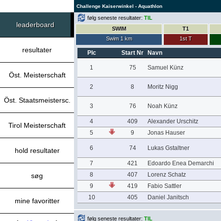
Challenge Kaiserwinkel - Aquathlon
følg seneste resultater:
TIL
leaderboard
SWIM
T1
Swim 1 km
1st T
resultater
Plc
Start Nr
Navn
1
75
Samuel Künz
Öst. Meisterschaft
2
8
Moritz Nigg
Öst. Staatsmeistersc.
3
76
Noah Künz
4
409
Alexander Urschitz
Tirol Meisterschaft
5
9
Jonas Hauser
6
74
Lukas Gstaltner
hold resultater
7
421
Edoardo Enea Demarchi
8
407
Lorenz Schatz
søg
9
419
Fabio Sattler
10
405
Daniel Janitsch
mine favoritter
følg seneste resultater:
TIL