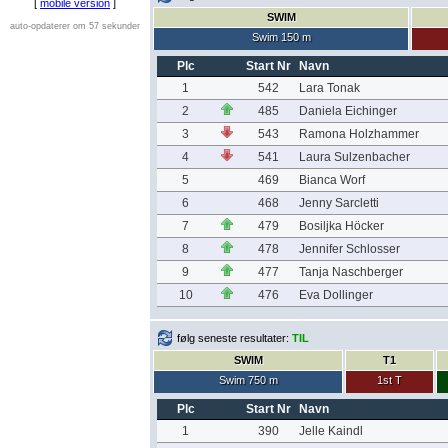
[
mobile version
]
SWIM
auto-opdaterer om 57 sekunder
Swim 150 m
Plc
Start Nr
Navn
1
542
Lara Tonak
2
485
Daniela Eichinger
3
543
Ramona Holzhammer
4
541
Laura Sulzenbacher
5
469
Bianca Worf
6
468
Jenny Sarcletti
7
479
Bosiljka Höcker
8
478
Jennifer Schlosser
9
477
Tanja Naschberger
10
476
Eva Dollinger
følg seneste resultater:
TIL
SWIM
T1
Swim 750 m
1st T
Plc
Start Nr
Navn
1
390
Jelle Kaindl