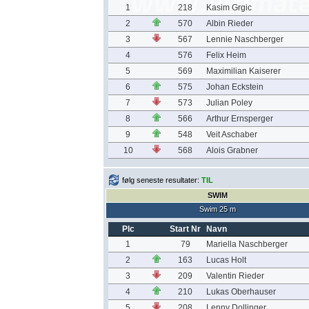
1
218
Kasim Grgic
2
570
Albin Rieder
3
567
Lennie Naschberger
4
576
Felix Heim
5
569
Maximilian Kaiserer
6
575
Johan Eckstein
7
573
Julian Poley
8
566
Arthur Ernsperger
9
548
Veit Aschaber
10
568
Alois Grabner
følg seneste resultater:
TIL
SWIM
Swim 25 m
Plc
Start Nr
Navn
1
79
Mariella Naschberger
2
163
Lucas Holt
3
209
Valentin Rieder
4
210
Lukas Oberhauser
5
208
Lenny Dollinger