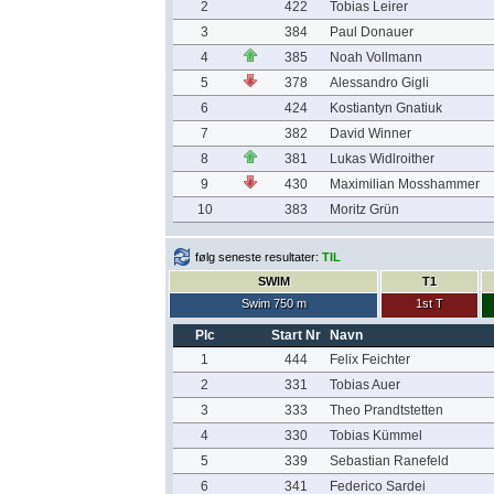
2
422
Tobias Leirer
3
384
Paul Donauer
4
385
Noah Vollmann
5
378
Alessandro Gigli
6
424
Kostiantyn Gnatiuk
7
382
David Winner
8
381
Lukas Widlroither
9
430
Maximilian Mosshammer
10
383
Moritz Grün
følg seneste resultater:
TIL
SWIM
T1
Swim 750 m
1st T
Plc
Start Nr
Navn
1
444
Felix Feichter
2
331
Tobias Auer
3
333
Theo Prandtstetten
4
330
Tobias Kümmel
5
339
Sebastian Ranefeld
6
341
Federico Sardei