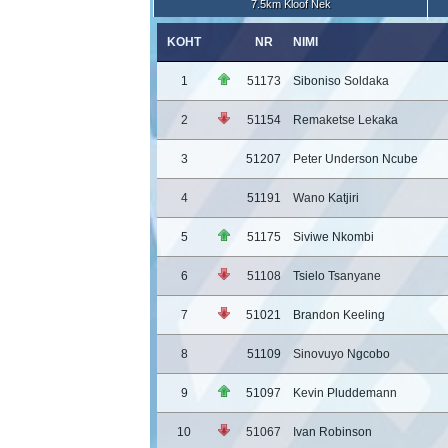
7.5km Kloof Nek
KOHT
NR
NIMI
1
51173
Siboniso Soldaka
2
51154
Remaketse Lekaka
3
51207
Peter Underson Ncube
4
51191
Wano Katjiri
5
51175
Siviwe Nkombi
6
51108
Tsielo Tsanyane
7
51021
Brandon Keeling
8
51109
Sinovuyo Ngcobo
9
51097
Kevin Pluddemann
10
51067
Ivan Robinson