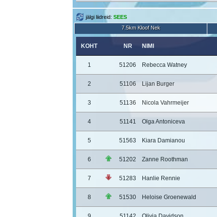
jälgi liidreid:
SEES
7.5km Kloof Nek
KOHT
NR
NIMI
1
51206
Rebecca Watney
2
51106
Lijan Burger
3
51136
Nicola Vahrmeijer
4
51141
Olga Antoniceva
5
51563
Kiara Damianou
6
51202
Zanne Roothman
7
51283
Hanlie Rennie
8
51530
Heloise Groenewald
9
51142
Olivia Davidson