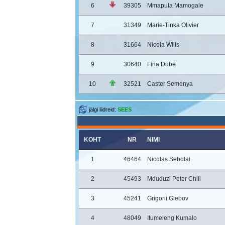
6
39305
Mmapula Mamogale
7
31349
Marie-Tinka Olivier
8
31664
Nicola Wills
9
30640
Fina Dube
10
32521
Caster Semenya
jälgi liidreid:
SEES
KOHT
NR
NIMI
1
46464
Nicolas Sebolai
2
45493
Mduduzi Peter Chili
3
45241
Grigorii Glebov
4
48049
Itumeleng Kumalo