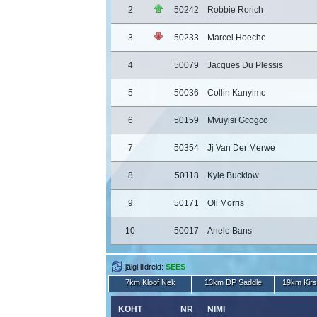
2
50242
Robbie Rorich
3
50233
Marcel Hoeche
4
50079
Jacques Du Plessis
5
50036
Collin Kanyimo
6
50159
Mvuyisi Gcogco
7
50354
Jj Van Der Merwe
8
50118
Kyle Bucklow
9
50171
Oli Morris
10
50017
Anele Bans
jälgi liidreid:
SEES
7km Kloof Nek
13km DP Saddle
19km Kir
KOHT
NR
NIMI