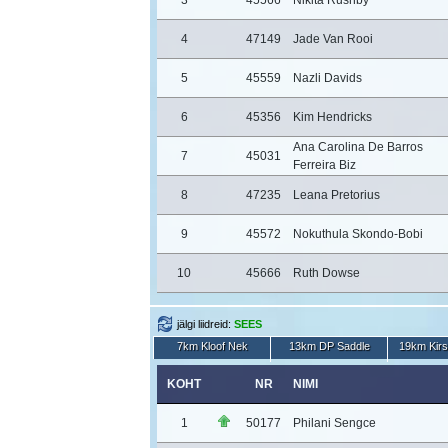
3
45566
Nikita Rushby
4
47149
Jade Van Rooi
5
45559
Nazli Davids
6
45356
Kim Hendricks
Ana Carolina De Barros
7
45031
Ferreira Biz
8
47235
Leana Pretorius
9
45572
Nokuthula Skondo-Bobi
10
45666
Ruth Dowse
jälgi liidreid:
SEES
7km Kloof Nek
13km DP Saddle
19km Kir
KOHT
NR
NIMI
1
50177
Philani Sengce