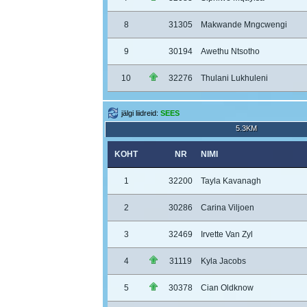
8
31305
Makwande Mngcwengi
9
30194
Awethu Ntsotho
10
32276
Thulani Lukhuleni
jälgi liidreid:
SEES
5.3KM
KOHT
NR
NIMI
1
32200
Tayla Kavanagh
2
30286
Carina Viljoen
3
32469
Irvette Van Zyl
4
31119
Kyla Jacobs
5
30378
Cian Oldknow