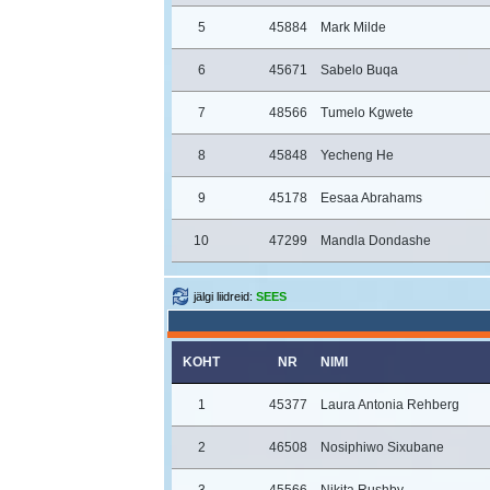
5
45884
Mark Milde
6
45671
Sabelo Buqa
7
48566
Tumelo Kgwete
8
45848
Yecheng He
9
45178
Eesaa Abrahams
10
47299
Mandla Dondashe
jälgi liidreid:
SEES
KOHT
NR
NIMI
1
45377
Laura Antonia Rehberg
2
46508
Nosiphiwo Sixubane