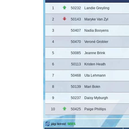
1
50232
Landie Greyling
2
50143
Maryke Van Zyl
3
50407
Nadia Booyens
4
50470
Veroné Grobler
5
50085
Jeanne Brink
6
50113
Kristen Heath
7
50468
Uta Lehmann
8
50139
Mari Bokn
9
50237
Daisy Myburgh
10
50425
Paige Phillips
jälgi liidreid:
SEES