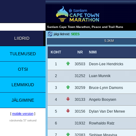
Sanlam Cape Town Marathon, Peace and Trail Runs
jälgi liidreid:
SEES
LIIDRID
5.3KM
KOHT
NR
NIMI
TULEMUSED
1
30503
Deon-Lee Hendricks
OTSI
2
31252
Luan Munnik
LEMMIKUD
3
30259
Bruce-Lynn Damons
4
30133
Angelo Booysen
JÄLGIMINE
5
30156
Dylan Van Der Merwe
[
mobile version
]
värskenda 57 sekund
6
31932
Rowhaldo Ratz
7
32083
Siphiwe Mqayisa