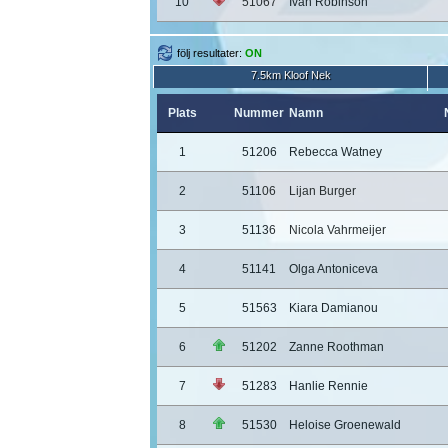
10
51067
Ivan Robinson
följ resultater:
ON
7.5km Kloof Nek
Plats
Nummer
Namn
1
51206
Rebecca Watney
2
51106
Lijan Burger
3
51136
Nicola Vahrmeijer
4
51141
Olga Antoniceva
5
51563
Kiara Damianou
6
51202
Zanne Roothman
7
51283
Hanlie Rennie
8
51530
Heloise Groenewald