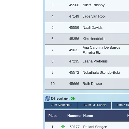
3
45566
Nikita Rushby
4
47149
Jade Van Rooi
5
45559
Nazli Davids
6
45356
Kim Hendricks
Ana Carolina De Barros
7
45031
Ferreira Biz
8
47235
Leana Pretorius
9
45572
Nokuthula Skondo-Bobi
10
45666
Ruth Dowse
följ resultater:
ON
7km Kloof Nek
13km DP Saddle
19km Kir
Plats
Nummer
Namn
N
1
50177
Philani Sengce