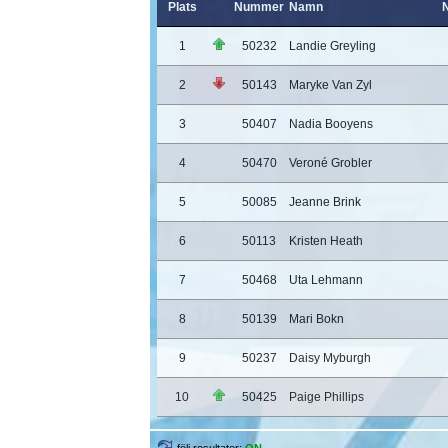
Plats
Nummer
Namn
N
1
50232
Landie Greyling
2
50143
Maryke Van Zyl
3
50407
Nadia Booyens
4
50470
Veroné Grobler
5
50085
Jeanne Brink
6
50113
Kristen Heath
7
50468
Uta Lehmann
8
50139
Mari Bokn
9
50237
Daisy Myburgh
10
50425
Paige Phillips