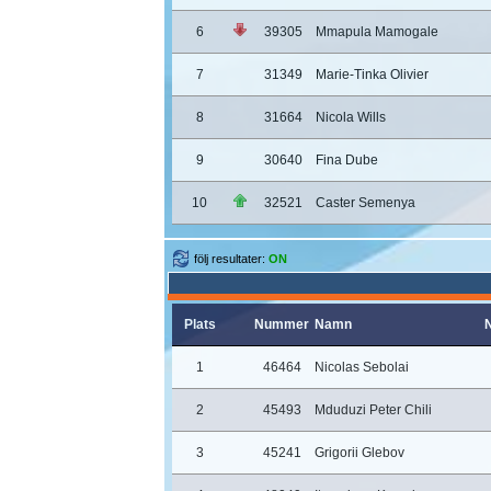
6
39305
Mmapula Mamogale
7
31349
Marie-Tinka Olivier
8
31664
Nicola Wills
9
30640
Fina Dube
10
32521
Caster Semenya
följ resultater:
ON
Plats
Nummer
Namn
N
1
46464
Nicolas Sebolai
2
45493
Mduduzi Peter Chili
3
45241
Grigorii Glebov