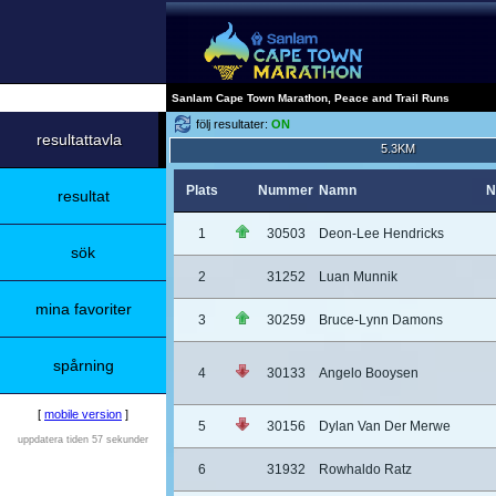
Sanlam Cape Town Marathon, Peace and Trail Runs
följ resultater:
ON
resultattavla
5.3KM
Plats
Nummer
Namn
N
resultat
1
30503
Deon-Lee Hendricks
sök
2
31252
Luan Munnik
mina favoriter
3
30259
Bruce-Lynn Damons
spårning
4
30133
Angelo Booysen
[
mobile version
]
5
30156
Dylan Van Der Merwe
uppdatera tiden 57 sekunder
6
31932
Rowhaldo Ratz