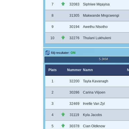
7
32083
Siphiwe Mqayisa
8
31305
Makwande Mngcwengi
9
30194
Awethu Ntsotho
10
32276
Thulani Lukhuleni
följ resultater:
ON
5.3KM
Plats
Nummer
Namn
N
1
32200
Tayla Kavanagh
2
30286
Carina Viljoen
3
32469
Irvette Van Zyl
4
31119
Kyla Jacobs
5
30378
Cian Oldknow