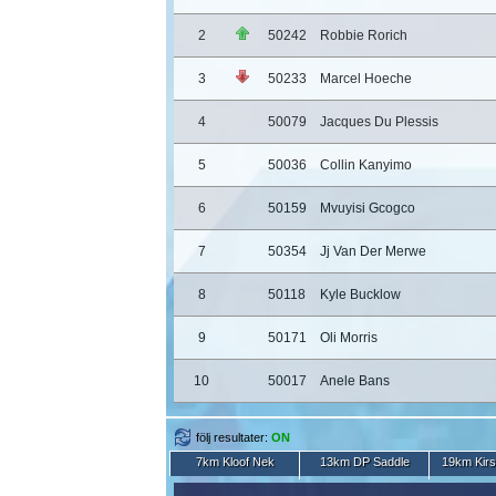
2
50242
Robbie Rorich
3
50233
Marcel Hoeche
4
50079
Jacques Du Plessis
5
50036
Collin Kanyimo
6
50159
Mvuyisi Gcogco
7
50354
Jj Van Der Merwe
8
50118
Kyle Bucklow
9
50171
Oli Morris
10
50017
Anele Bans
följ resultater:
ON
7km Kloof Nek
13km DP Saddle
19km Kir