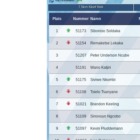
följ resultater:
ON
7.5km Kloof Nek
Plats
Nummer
Namn
1
51173
Siboniso Soldaka
2
51154
Remaketse Lekaka
3
51207
Peter Underson Ncube
4
51191
Wano Katjiri
5
51175
Siviwe Nkombi
6
51108
Tsielo Tsanyane
7
51021
Brandon Keeling
8
51109
Sinovuyo Ngcobo
9
51097
Kevin Pluddemann