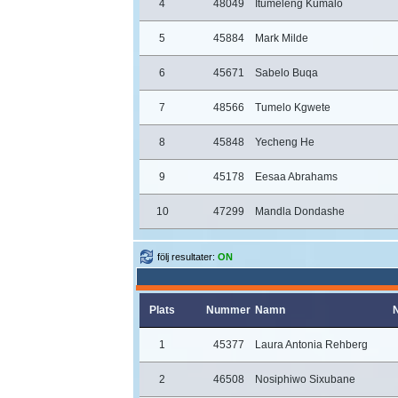
4
48049
Itumeleng Kumalo
5
45884
Mark Milde
6
45671
Sabelo Buqa
7
48566
Tumelo Kgwete
8
45848
Yecheng He
9
45178
Eesaa Abrahams
10
47299
Mandla Dondashe
följ resultater:
ON
Plats
Nummer
Namn
N
1
45377
Laura Antonia Rehberg
2
46508
Nosiphiwo Sixubane