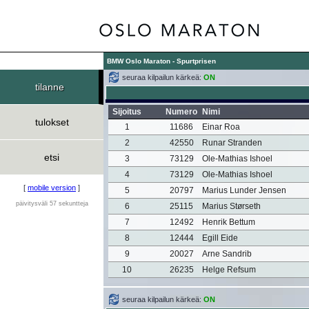
BMW Oslo Maraton - Spurtprisen
seuraa kilpailun kärkeä:
ON
tilanne
Sijoitus
Numero
Nimi
tulokset
1
11686
Einar Roa
2
42550
Runar Stranden
etsi
3
73129
Ole-Mathias Ishoel
4
73129
Ole-Mathias Ishoel
[
mobile version
]
5
20797
Marius Lunder Jensen
päivitysväli 57 sekuntteja
6
25115
Marius Størseth
7
12492
Henrik Bettum
8
12444
Egill Eide
9
20027
Arne Sandrib
10
26235
Helge Refsum
seuraa kilpailun kärkeä:
ON