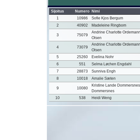
Sijoitus
Numero
Nimi
1
10986
Sofie Kjos Bergum
2
40902
Madeleine Ringbom
Andrine Charlotte Ordeman
3
75079
Olsen
Andrine Charlotte Ordeman
4
73079
Olsen
5
25260
Evelina Nohr
6
551
Selma Løchen Engdahl
7
28873
Sunniva Engh
8
10018
Amalie Sæten
Kristine Lande Dommersnes
9
10080
Dommersnes
10
538
Heidi Weng