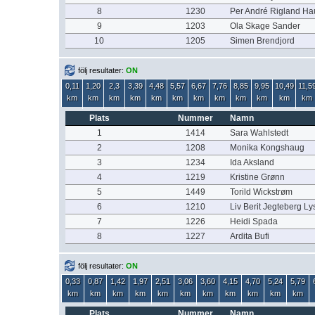
8
1230
Per André Rigland Ha
9
1203
Ola Skage Sander
10
1205
Simen Brendjord
följ resultater:
ON
0,11
1,20
2,3
3,39
4,48
5,57
6,67
7,76
8,85
9,95
10,49
11,5
km
km
km
km
km
km
km
km
km
km
km
km
Plats
Nummer
Namn
1
1414
Sara Wahlstedt
2
1208
Monika Kongshaug
3
1234
Ida Aksland
4
1219
Kristine Grønn
5
1449
Torild Wickstrøm
6
1210
Liv Berit Jegteberg Ly
7
1226
Heidi Spada
8
1227
Ardita Bufi
följ resultater:
ON
0,33
0,87
1,42
1,97
2,51
3,06
3,60
4,15
4,70
5,24
5,79
km
km
km
km
km
km
km
km
km
km
km
Plats
Nummer
Namn