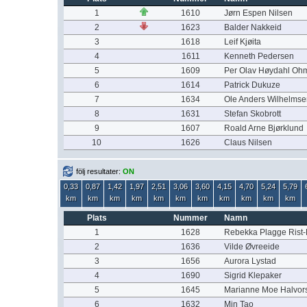
1
1610
Jørn Espen Nilsen
2
1623
Balder Nakkeid
3
1618
Leif Kjøita
4
1611
Kenneth Pedersen
5
1609
Per Olav Høydahl Oh
6
1614
Patrick Dukuze
7
1634
Ole Anders Wilhelmse
8
1631
Stefan Skobrott
9
1607
Roald Arne Bjørklund
10
1626
Claus Nilsen
följ resultater:
ON
0,33
0,87
1,42
1,97
2,51
3,06
3,60
4,15
4,70
5,24
5,79
km
km
km
km
km
km
km
km
km
km
km
Plats
Nummer
Namn
1
1628
Rebekka Plagge Rist-
2
1636
Vilde Øvreeide
3
1656
Aurora Lystad
4
1690
Sigrid Klepaker
5
1645
Marianne Moe Halvor
6
1632
Min Tao