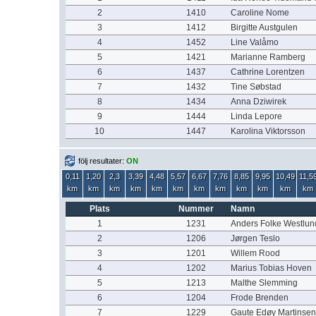
2
1410
Caroline Nome
3
1412
Birgitte Austgulen
4
1452
Line Valåmo
5
1421
Marianne Ramberg
6
1437
Cathrine Lorentzen
7
1432
Tine Søbstad
8
1434
Anna Dziwirek
9
1444
Linda Lepore
10
1447
Karolina Viktorsson
följ resultater:
ON
0,11
1,20
2,3
3,39
4,48
5,57
6,67
7,76
8,85
9,95
10,49
11,5
km
km
km
km
km
km
km
km
km
km
km
km
Plats
Nummer
Namn
1
1231
Anders Folke Westlun
2
1206
Jørgen Teslo
3
1201
Willem Rood
4
1202
Marius Tobias Hoven
5
1213
Malthe Slemming
6
1204
Frode Brenden
7
1229
Gaute Edøy Martinsen