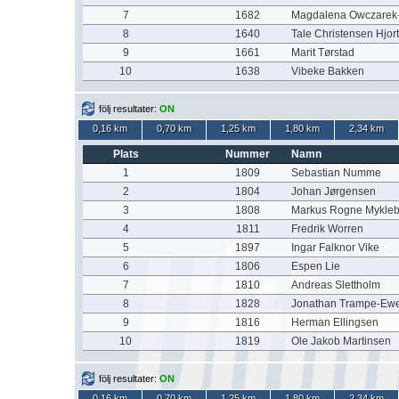
7
1682
Magdalena Owczarek-
8
1640
Tale Christensen Hjor
9
1661
Marit Tørstad
10
1638
Vibeke Bakken
följ resultater:
ON
0,16 km
0,70 km
1,25 km
1,80 km
2,34 km
Plats
Nummer
Namn
1
1809
Sebastian Numme
2
1804
Johan Jørgensen
3
1808
Markus Rogne Mykleb
4
1811
Fredrik Worren
5
1897
Ingar Falknor Vike
6
1806
Espen Lie
7
1810
Andreas Slettholm
8
1828
Jonathan Trampe-Ewe
9
1816
Herman Ellingsen
10
1819
Ole Jakob Martinsen
följ resultater:
ON
0,16 km
0,70 km
1,25 km
1,80 km
2,34 km