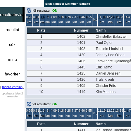
Bislett Indoor Marathon Søndag
följ resultater:
ON
resultattavla
0,26
0,81
1,9
3
4,09
5,18
6,28
7,37
8,46
9,55
11,19
12,29
13,38
14,4
10,
km
km
km
km
km
km
km
km
km
km
km
km
km
km
resultat
Plats
Nummer
Namn
1
1402
Christoffer Baksvær
2
1401
Paul Ogier
sök
3
1408
Torstein Lindstad
4
1420
Johnny Leo Olsen
mina
5
1406
Lars Andre Hjellødeg
6
1445
Erik Rømo
7
1425
Daniel Jenssen
favoriter
8
1426
Truls Krogh
9
1405
Christer Friis
[
mobile version
]
10
1419
Kim Muriaas
uppdatera tiden 2
sekunder
följ resultater:
ON
0,26
0,81
1,9
3
4,09
5,18
6,28
7,37
8,46
9,55
11,19
12,29
13,38
14,4
10,
km
km
km
km
km
km
km
km
km
km
km
km
km
km
Plats
Nummer
Namn
1
1411
Ida Reneè Tidemand S