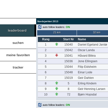
Nordsjørittet 2013
auto follow leaders:
ON
leaderboard
21 km
32 km
Rang
Start Nr
Name
suchen
1
15040
Daniel Egeland Jarstø
2
15042
Oscar Landa
meine favoriten
3
15041
Håvard Blikra
4
15036
Jone Ellingsen
5
15044
Filip Eidsheim
tracker
6
15048
Einar Lode
7
15019
Geir Dahlen
8
5
Erling Kindem
9
8
Geir Henning Larsen
10
72
Bjørn Hopsdal
auto follow leaders:
ON