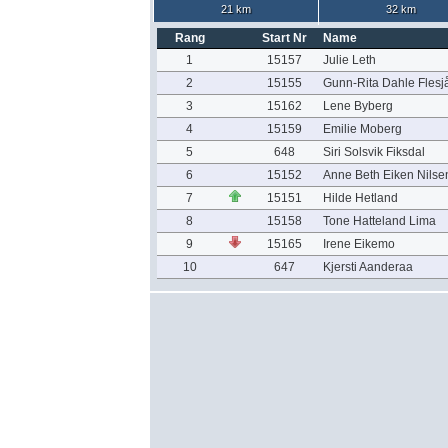
21 km
32 km
Rang
Start Nr
Name
1
15157
Julie Leth
2
15155
Gunn-Rita Dahle Flesj
3
15162
Lene Byberg
4
15159
Emilie Moberg
5
648
Siri Solsvik Fiksdal
6
15152
Anne Beth Eiken Nilse
7
15151
Hilde Hetland
8
15158
Tone Hatteland Lima
9
15165
Irene Eikemo
10
647
Kjersti Aanderaa