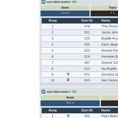
auto follow leaders:
ON
Swim
Trans
1,9 km
T 1
Rang
Start Nr
Name
1
478
Tina Thom
2
551
Janne Jøh
3
525
Birgitte Kr
4
455
Karin Jørg
5
423
Annelie Pe
6
519
Henriette 
7
487
Simone Sch
8
513
Ida Birgitt
9
472
Annelisa Jú
10
505
Iben Seier
auto follow leaders:
ON
Swim
950 m
Rang
Start Nr
Name
1
355
Peter Øste