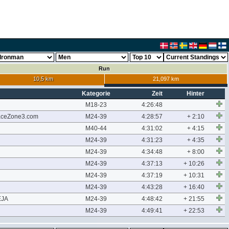
Run
10,5 km
21,097 km
Kategorie
Zeit
Hinter
M18-23
4:26:48
RaceZone3.com
M24-39
4:28:57
+ 2:10
M40-44
4:31:02
+ 4:15
M24-39
4:31:23
+ 4:35
M24-39
4:34:48
+ 8:00
M24-39
4:37:13
+ 10:26
M24-39
4:37:19
+ 10:31
M24-39
4:43:28
+ 16:40
EJA
M24-39
4:48:42
+ 21:55
M24-39
4:49:41
+ 22:53