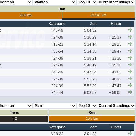
Run
10,5 km
21,097 km
Kategorie
Zeit
Hinter
b
F45-49
5:04:52
F24-39
5:30:29
+ 25:37
F18-23
5:34:14
+ 29:23
F50-54
5:34:38
+ 29:47
F24-39
5:38:21
+ 33:30
b
F24-39
5:40:19
+ 35:28
F45-49
5:47:54
+ 43:03
F24-39
5:51:25
+ 46:33
F24-39
5:52:39
+ 47:47
F40-44
6:03:57
+ 59:05
Trans
Run
T 2
10,5 km
Kategorie
Zeit
Hinter
M18-23
2:01:33