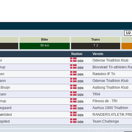
Bike
Trans
90 km
T 2
Nation
Verein
er
Odense Triathlon Klub
DEN
arup
Blovstrød Tri-athleten 
DEN
sen
Rødekro IF Tri
DEN
mann
Odense Triathlon Klub
DEN
Bruijn
Aalborg Triathlon Klub
DEN
bsen
TRI4
DEN
erup
Fitness dk - TRI
DEN
kegaard
Aarhus 1900 Triathlon
DEN
øelsted
RANDERS ATLETIK FR
DEN
ngsted
Team Challenge
DEN