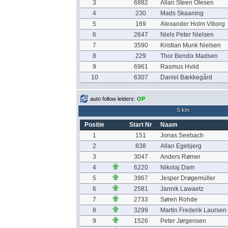
3
6882
Allan Steen Olesen
4
230
Mads Skaaning
5
169
Alexander Holm Viborg
6
2647
Niels Peter Nielsen
7
3590
Kristian Munk Nielsen
8
229
Thor Bendix Madsen
9
6961
Rasmus Hviid
10
6307
Daniel Bækkegård
auto follow leiders:
OP
5 km
Positie
Start Nr
Naam
1
151
Jonas Seebach
2
838
Allan Egebjerg
3
3047
Anders Rømer
4
6220
Nikolaj Dam
5
3967
Jesper Drøgemüller
6
2581
Jannik Lawaetz
7
2733
Søren Rohde
8
3299
Martin Frederik Laursen
9
1526
Peter Jørgensen