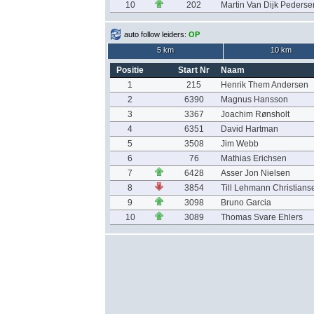
10
202
Martin Van Dijk Pederse
auto follow leiders:
OP
5 km
10 km
Positie
Start Nr
Naam
1
215
Henrik Them Andersen
2
6390
Magnus Hansson
3
3367
Joachim Rønsholt
4
6351
David Hartman
5
3508
Jim Webb
6
76
Mathias Erichsen
7
6428
Asser Jon Nielsen
8
3854
Till Lehmann Christians
9
3098
Bruno Garcia
10
3089
Thomas Svare Ehlers