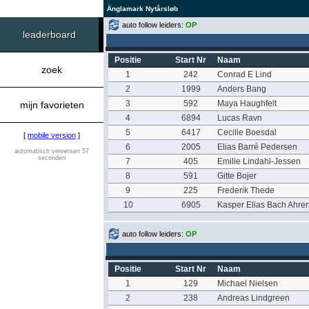
Änglamark Nytårsløb
auto follow leiders:
OP
leaderboard
Positie
Start Nr
Naam
zoek
1
242
Conrad E Lind
2
1999
Anders Bang
3
592
Maya Haughfelt
mijn favorieten
4
6894
Lucas Ravn
5
6417
Cecilie Boesdal
[
mobile version
]
6
2005
Elias Barré Pedersen
automatisch verversen 57
seconden
7
405
Emilie Lindahl-Jessen
8
591
Gitte Bojer
9
225
Frederik Thede
10
6905
Kasper Elias Bach Ahre
auto follow leiders:
OP
Positie
Start Nr
Naam
1
129
Michael Nielsen
2
238
Andreas Lindgreen