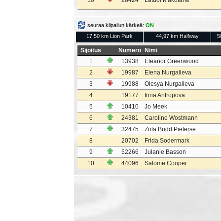
10
28424
Latudi Makofane
seuraa kilpailun kärkeä:
ON
17,50 km Lion Park
44,97 km Halfway
5
Sijoitus
Numero
Nimi
1
13938
Eleanor Greenwood
2
19987
Elena Nurgalieva
3
19988
Olesya Nurgalieva
4
19177
Irina Antropova
5
10410
Jo Meek
6
24381
Caroline Wostmann
7
32475
Zola Budd Pieterse
8
20702
Frida Sodermark
9
52266
Julanie Basson
10
44096
Salome Cooper