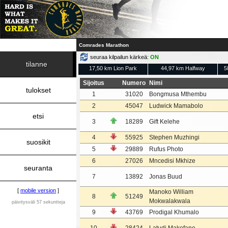
Comrades Marathon
seuraa kilpailun kärkeä:
ON
tilanne
17,50 km Lion Park
44,97 km Halfway
5
Sijoitus
Numero
Nimi
tulokset
1
31020
Bongmusa Mthembu
2
45047
Ludwick Mamabolo
etsi
3
18289
Gift Kelehe
4
55925
Stephen Muzhingi
suosikit
5
29889
Rufus Photo
6
27026
Mncedisi Mkhize
seuranta
7
13892
Jonas Buud
[
mobile version
]
Manoko William
8
51249
Mokwalakwala
päivitysväli 57 sekuntteja
9
43769
Prodigal Khumalo