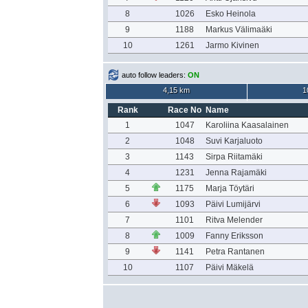
8
1026
Esko Heinola
9
1188
Markus Välimaäki
10
1261
Jarmo Kivinen
auto follow leaders:
ON
4,15 km
1
Rank
Race No
Name
1
1047
Karoliina Kaasalainen
2
1048
Suvi Karjaluoto
3
1143
Sirpa Riitamäki
4
1231
Jenna Rajamäki
5
1175
Marja Töytäri
6
1093
Päivi Lumijärvi
7
1101
Ritva Melender
8
1009
Fanny Eriksson
9
1141
Petra Rantanen
10
1107
Päivi Mäkelä