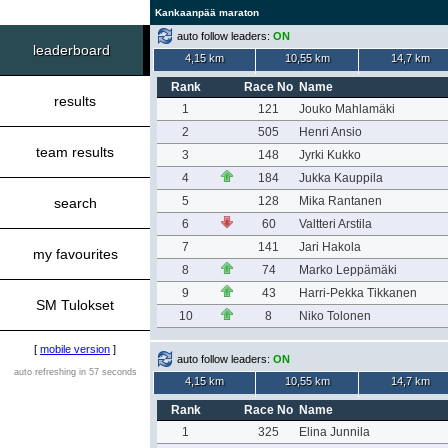
Kankaanpää maraton
auto follow leaders:
ON
leaderboard
4,15 km
10,55 km
14,7 km
Rank
Race No
Name
results
1
121
Jouko Mahlamäki
2
505
Henri Ansio
team results
3
148
Jyrki Kukko
4
184
Jukka Kauppila
5
128
Mika Rantanen
search
6
60
Valtteri Arstila
7
141
Jari Hakola
my favourites
8
74
Marko Leppämäki
9
43
Harri-Pekka Tikkanen
SM Tulokset
10
8
Niko Tolonen
[
mobile version
]
auto follow leaders:
ON
auto refreshing in 57 seconds
4,15 km
10,55 km
14,7 km
Rank
Race No
Name
1
325
Elina Junnila