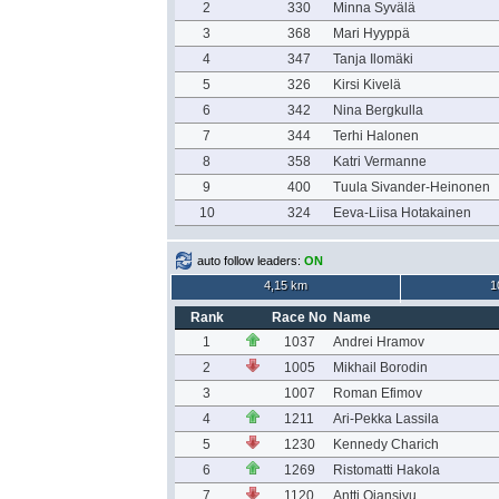
2
330
Minna Syvälä
3
368
Mari Hyyppä
4
347
Tanja Ilomäki
5
326
Kirsi Kivelä
6
342
Nina Bergkulla
7
344
Terhi Halonen
8
358
Katri Vermanne
9
400
Tuula Sivander-Heinonen
10
324
Eeva-Liisa Hotakainen
auto follow leaders:
ON
4,15 km
1
Rank
Race No
Name
1
1037
Andrei Hramov
2
1005
Mikhail Borodin
3
1007
Roman Efimov
4
1211
Ari-Pekka Lassila
5
1230
Kennedy Charich
6
1269
Ristomatti Hakola
7
1120
Antti Ojansivu