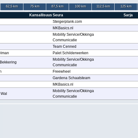
62,5 km
75 km
87,5 km
100 km
112,5 km
125 km
Kansallisuus
Seura
Sarja
Steigerplank.com
MKBasics.nl
Mobility Service/Okkinga
Communicatie
Team Cenned
ielman
Palet Schilderwerken
Mobility Service/Okkinga
-Bekkering
Communicatie
n
Freewheel
Gardena Schaatsteam
MKBasics.nl
Mobility Service/Okkinga
 Wal
Communicatie