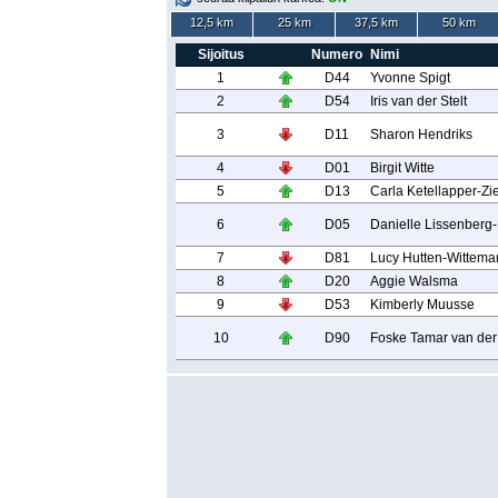
12,5 km
25 km
37,5 km
50 km
Sijoitus
Numero
Nimi
1
D44
Yvonne Spigt
2
D54
Iris van der Stelt
3
D11
Sharon Hendriks
4
D01
Birgit Witte
5
D13
Carla Ketellapper-Z
6
D05
Danielle Lissenberg
7
D81
Lucy Hutten-Wittema
8
D20
Aggie Walsma
9
D53
Kimberly Muusse
10
D90
Foske Tamar van der