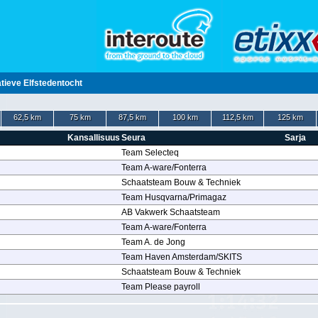
atieve Elfstedentocht
62,5 km
75 km
87,5 km
100 km
112,5 km
125 km
Kansallisuus
Seura
Sarja
Team Selecteq
Team A-ware/Fonterra
Schaatsteam Bouw & Techniek
Team Husqvarna/Primagaz
AB Vakwerk Schaatsteam
Team A-ware/Fonterra
Team A. de Jong
Team Haven Amsterdam/SKITS
Schaatsteam Bouw & Techniek
Team Please payroll