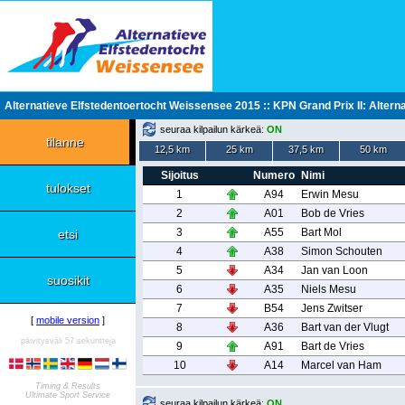
Alternatieve Elfstedentoertocht Weissensee 2015 :: KPN Grand Prix II: Altern
seuraa kilpailun kärkeä:
ON
tilanne
12,5 km
25 km
37,5 km
50 km
Sijoitus
Numero
Nimi
tulokset
1
A94
Erwin Mesu
2
A01
Bob de Vries
3
A55
Bart Mol
etsi
4
A38
Simon Schouten
5
A34
Jan van Loon
suosikit
6
A35
Niels Mesu
7
B54
Jens Zwitser
[
mobile version
]
8
A36
Bart van der Vlugt
päivitysväli 57 sekuntteja
9
A91
Bart de Vries
10
A14
Marcel van Ham
Timing & Results
Ultimate Sport Service
seuraa kilpailun kärkeä:
ON