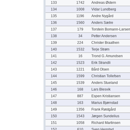
133
1742
Andreas Østern
134
1008
Vidar Lundberg
135
1196
Andre Nygård
136
1560
Anders Sætre
137
179
Torstein Bomann-Larse
138
34
Petter Andersen
139
224
Christer Braathen
140
1532
Terje Strøm
141
16
Trond G. Amundsen
142
1523
Erik Strandli
143
1221
Bård Olsen
144
1599
Christian Tollefsen
145
1539
Anders Stueland
146
168
Lars Blesvik
147
887
Espen Kristiansen
148
163
Marius Bjørnstad
149
1356
Frank Røstgård
150
1543
Jørgen Sundelius
151
1058
Richard Martinsen
152
610
Sven Hegstad