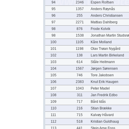
94
2346
Espen Rolfsen
95
1357
Anders Røynås
96
255
Anders Christiansen
97
2271
Mattias Dahlberg
98
876
Frode Kolvik
98
1538
Jonathan Martin Studsr
100
1105
Kåre Molland
101
1198
Olav Trøan Nygård
102
138
Lars Martin Birkeland
103
614
Ståle Heitmann
104
1567
Jørgen Sørensen
105
746
Tore Jakobsen
106
2383
Knut Erik Haugen
107
1043
Peter Madel
108
311
Jan Fredrik Edbo
109
717
Bård Idås
110
216
Stian Brække
111
715
Kalvøy Håvard
112
518
Kristian Guldhaug
113
441
Stein Arne Foss