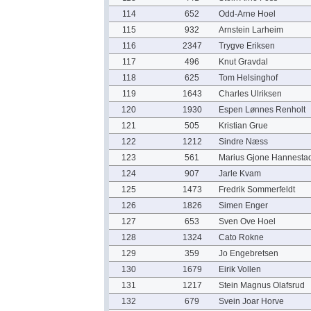
114
652
Odd-Arne Hoel
115
932
Arnstein Larheim
116
2347
Trygve Eriksen
117
496
Knut Gravdal
118
625
Tom Helsinghof
119
1643
Charles Ulriksen
120
1930
Espen Lønnes Renholt
121
505
Kristian Grue
122
1212
Sindre Næss
123
561
Marius Gjone Hannesta
124
907
Jarle Kvam
125
1473
Fredrik Sommerfeldt
126
1826
Simen Enger
127
653
Sven Ove Hoel
128
1324
Cato Rokne
129
359
Jo Engebretsen
130
1679
Eirik Vollen
131
1217
Stein Magnus Olafsrud
132
679
Svein Joar Horve