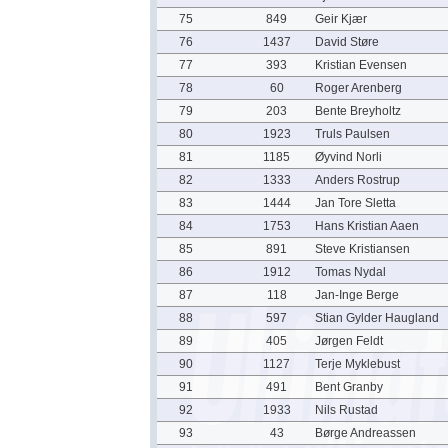
75
849
Geir Kjær
76
1437
David Støre
77
393
Kristian Evensen
78
60
Roger Arenberg
79
203
Bente Breyholtz
80
1923
Truls Paulsen
81
1185
Øyvind Norli
82
1333
Anders Rostrup
83
1444
Jan Tore Sletta
84
1753
Hans Kristian Aaen
85
891
Steve Kristiansen
86
1912
Tomas Nydal
87
118
Jan-Inge Berge
88
597
Stian Gylder Haugland
89
405
Jørgen Feldt
90
1127
Terje Myklebust
91
491
Bent Granby
92
1933
Nils Rustad
93
43
Børge Andreassen