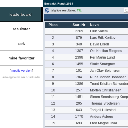
Enebakk Rundt 2014
følg live resultater:
TIL
leaderboard
Plass
Start Nr
Navn
resultater
1
2269
Eirik Solem
2
879
Lars Erik Koritov
søk
3
340
David Ekroll
4
1307
Ole Kristian Ringnes
4
2398
Per Martin Lund
mine favoritter
6
1455
Skule Smørgrav
7
101
Jan Olav Beitmyren
[
mobile version
]
8
784
Rune Morten Johansen
auto-oppdatere om 57 sekunder
9
1386
Trond Kristian Schwede
10
257
Morten Christiansen
11
1451
Simen Smedsberg Kne
12
205
Thomas Brodersen
13
643
Torkjell Hillestad
14
1770
Anders Åsberg
15
693
Fred Magne Hval