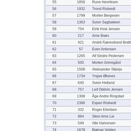
55
1856
Rune Henriksen
56
1932
Trond Ristvedt
57
1799
Morten Bergesen
58
1363
Svein Sagbakken
59
754
Eirik Hval Jensen
60
217
Arne Brørs
61
421
André Fjærestrand Bratli
62
57
Even Antonsen
63
1265
Alf Sindre Pedersen
64
500
Morten Grimsgård
65
1508
Aleksander Stijelja
66
1734
Yngve Øksnes
67
640
Svein Hetland
68
757
Leif Oddvin Jensen
69
1308
Åge Andre Ringstad
70
2386
Espen Ristvedt
71
332
Roger Eilertsen
72
964
Stein Arne Lie
73
549
Atle Halvorsen
74
1678
Bjørnar Volden