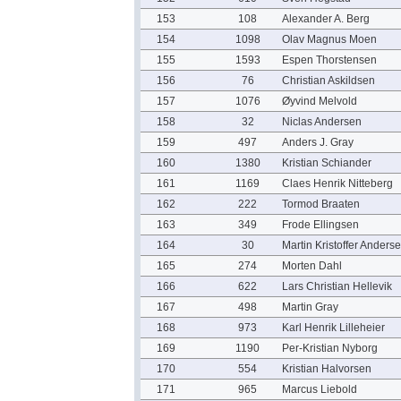
153
108
Alexander A. Berg
154
1098
Olav Magnus Moen
155
1593
Espen Thorstensen
156
76
Christian Askildsen
157
1076
Øyvind Melvold
158
32
Niclas Andersen
159
497
Anders J. Gray
160
1380
Kristian Schiander
161
1169
Claes Henrik Nitteberg
162
222
Tormod Braaten
163
349
Frode Ellingsen
164
30
Martin Kristoffer Anders
165
274
Morten Dahl
166
622
Lars Christian Hellevik
167
498
Martin Gray
168
973
Karl Henrik Lilleheier
169
1190
Per-Kristian Nyborg
170
554
Kristian Halvorsen
171
965
Marcus Liebold