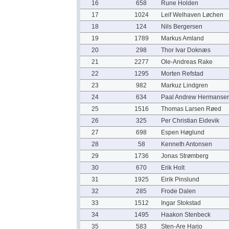
16
658
Rune Holden
17
1024
Leif Welhaven Løchen
18
124
Nils Bergersen
19
1789
Markus Amland
20
298
Thor Ivar Doknæs
21
2277
Ole-Andreas Rake
22
1295
Morten Refstad
23
982
Markuz Lindgren
24
634
Paal Andrew Hermanse
25
1516
Thomas Larsen Røed
26
325
Per Christian Eidevik
27
698
Espen Høglund
28
58
Kenneth Antonsen
29
1736
Jonas Strømberg
30
670
Erik Holt
31
1925
Eirik Pinslund
32
285
Frode Dalen
33
1512
Ingar Stokstad
34
1495
Haakon Stenbeck
35
583
Sten-Are Harjo