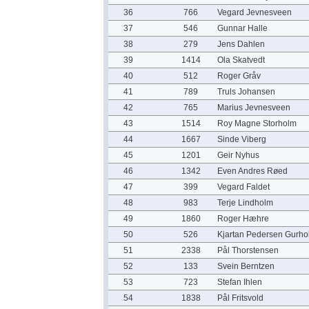
36
766
Vegard Jevnesveen
37
546
Gunnar Halle
38
279
Jens Dahlen
39
1414
Ola Skatvedt
40
512
Roger Gråv
41
789
Truls Johansen
42
765
Marius Jevnesveen
43
1514
Roy Magne Storholm
44
1667
Sinde Viberg
45
1201
Geir Nyhus
46
1342
Even Andres Røed
47
399
Vegard Faldet
48
983
Terje Lindholm
49
1860
Roger Hæhre
50
526
Kjartan Pedersen Gurhol
51
2338
Pål Thorstensen
52
133
Svein Berntzen
53
723
Stefan Ihlen
54
1838
Pål Fritsvold