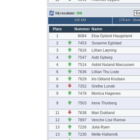
följ resultater:
ON
105 KM
178 km - Bun
Plats
Nummer
Namn
1
8084
Elsa Gyland Haugeland
2
7453
Susanne Egilstad
3
7816
Lillian Løyning
4
7547
Astri Gyberg
4
7514
Astrid Nuland Marcussen
6
7636
Lillian Thu Lode
6
7629
Iris Odland Knutsen
8
7352
Grethe Lunde
9
7478
Monica Hagenes
9
7503
Irene Thorberg
11
7638
Mari Dubland
12
7897
Venche Lise Ramse
13
7226
Julia Ryen
13
7230
Mette Hallanvik