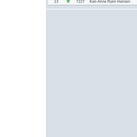
13
7227
Kari-Anne Ryen Hansen