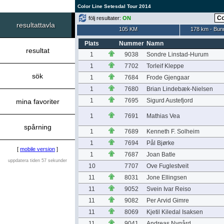
Color Line Setesdal Tour 2014
följ resultater:
ON
resultattavla
105 KM
178 km - Bun
Plats
Nummer
Namn
resultat
1
9038
Sondre Linstad-Hurum
1
7702
Torleif Kleppe
sök
1
7684
Frode Gjengaar
1
7680
Brian Lindebæk-Nielsen
1
7695
Sigurd Austefjord
mina favoriter
1
7691
Mathias Vea
spårning
1
7689
Kenneth F. Solheim
1
7694
Pål Bjørke
[
mobile version
]
1
7687
Joan Batle
uppdatera tiden 57 sekunder
10
7707
Ove Fuglestveit
11
8031
Jone Ellingsen
11
9052
Svein Ivar Reiso
11
9082
Per Arvid Gimre
11
8069
Kjetil Kiledal Isaksen
11
9041
Andreas Nygård