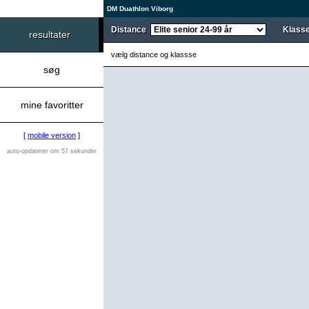
DM Duathlon Viborg
Distance
Klass
resultater
vælg distance og klassse
søg
mine favoritter
[
mobile version
]
auto-opdaterer om 57 sekunder