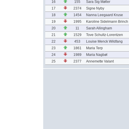
16
155
Sara Sig Møller
17
2374
Signe Nyby
18
1454
Nanna Leegaard Kruse
19
1995
Karoline Sidelmann Brinch
20
11
Sarah Allingham
21
1529
Tove Schultz-Lorentzen
22
453
Louise Menck Wildfang
23
1861
Maria Terp
24
1989
Maria Nagbøl
25
2377
Annemette Valant