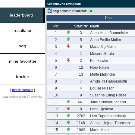
Københavns Kvindeløb
følg seneste resultater:
TIL
leaderboard
5 km
Plc
Start Nr
Navn
resultater
1
3
Anna Holm Baumeister
2
5
Anna Emilie Møller
søg
3
6
Maria Sig Møller
4
1
Meseret Biratu
5
2
Kim Fawke
mine favoritter
6
12
Nora Falaki
7
13
Mette Møhncke
tracker
8
7
Arndis Yr Hafporsdottir
9
4
Louise Nilsson
[
mobile version
]
10
9
Susanne Elling Røssel
auto-opdaterer om 57 sekunder
11
441
Julie Schmidt-Scherer
12
8
Lene Hjelmsø
13
2763
Liza Tuperna Itzchaky
14
1148
Annika Højrup Thomsen
15
1909
Marie Mørch