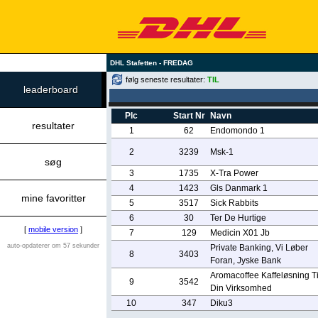
DHL Stafetten - FREDAG
følg seneste resultater:
TIL
leaderboard
Plc
Start Nr
Navn
resultater
1
62
Endomondo 1
2
3239
Msk-1
søg
3
1735
X-Tra Power
4
1423
Gls Danmark 1
mine favoritter
5
3517
Sick Rabbits
6
30
Ter De Hurtige
[
mobile version
]
7
129
Medicin X01 Jb
auto-opdaterer om 57 sekunder
Private Banking, Vi Løber
8
3403
Foran, Jyske Bank
Aromacoffee Kaffeløsning Ti
9
3542
Din Virksomhed
10
347
Diku3