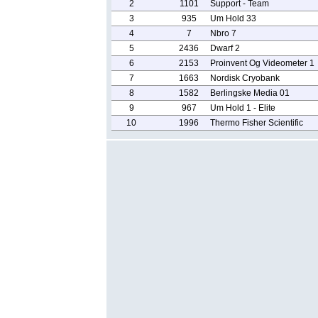
2
1101
Support - Team
3
935
Um Hold 33
4
7
Nbro 7
5
2436
Dwarf 2
6
2153
Proinvent Og Videometer 1
7
1663
Nordisk Cryobank
8
1582
Berlingske Media 01
9
967
Um Hold 1 - Elite
10
1996
Thermo Fisher Scientific