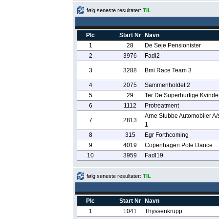
følg seneste resultater:
TIL
Plc
Start Nr
Navn
1
28
De Seje Pensionister
2
3976
Fadl2
3
3288
Bmi Race Team 3
4
2075
Sammenholdet 2
5
29
Ter De Superhurtige Kvinde
6
1112
Protreatment
Arne Stubbe Automobiler A/s
7
2813
1
8
315
Egr Forthcoming
9
4019
Copenhagen Pole Dance
10
3959
Fadl19
følg seneste resultater:
TIL
Plc
Start Nr
Navn
1
1041
Thyssenkrupp