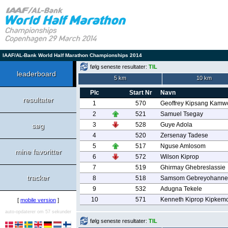
IAAF/AL-Bank World Half Marathon Championships 2014
følg seneste resultater:
TIL
leaderboard
5 km
10 km
Plc
Start Nr
Navn
resultater
1
570
Geoffrey Kipsang Kamw
2
521
Samuel Tsegay
3
528
Guye Adola
søg
4
520
Zersenay Tadese
5
517
Nguse Amlosom
mine favoritter
6
572
Wilson Kiprop
7
519
Ghirmay Ghebreslassie
tracker
8
518
Samsom Gebreyohanne
9
532
Adugna Tekele
10
571
Kenneth Kiprop Kipkemo
[
mobile version
]
auto-opdaterer om 57 sekunder
følg seneste resultater:
TIL