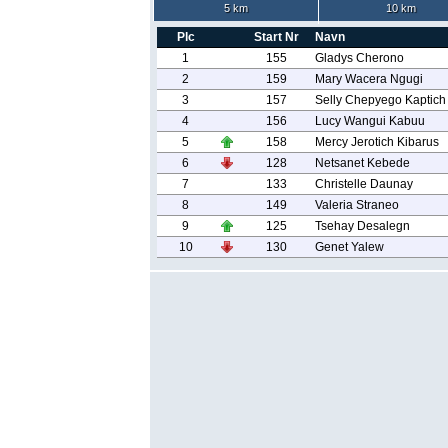
5 km
10 km
Plc
Start Nr
Navn
1
155
Gladys Cherono
2
159
Mary Wacera Ngugi
3
157
Selly Chepyego Kaptich
4
156
Lucy Wangui Kabuu
5
158
Mercy Jerotich Kibarus
6
128
Netsanet Kebede
7
133
Christelle Daunay
8
149
Valeria Straneo
9
125
Tsehay Desalegn
10
130
Genet Yalew