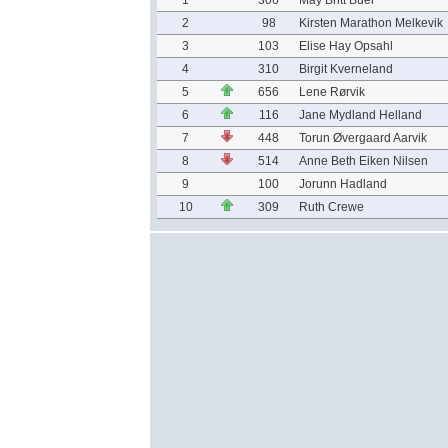
1
306
May Britt Buer
2
98
Kirsten Marathon Melkevik
3
103
Elise Hay Opsahl
4
310
Birgit Kverneland
5
656
Lene Rørvik
6
116
Jane Mydland Helland
7
448
Torun Øvergaard Aarvik
8
514
Anne Beth Eiken Nilsen
9
100
Jorunn Hadland
10
309
Ruth Crewe