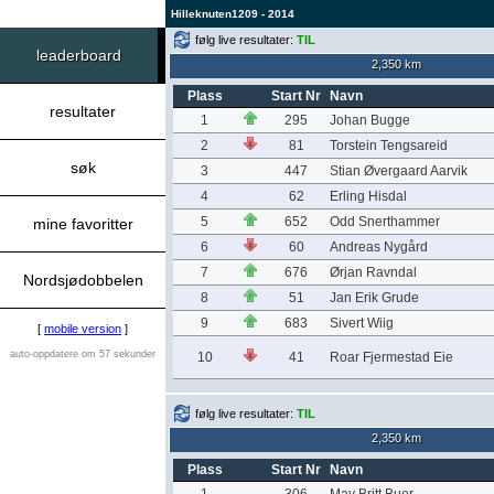
Hilleknuten1209 - 2014
følg live resultater:
TIL
leaderboard
2,350 km
Plass
Start Nr
Navn
resultater
1
295
Johan Bugge
2
81
Torstein Tengsareid
søk
3
447
Stian Øvergaard Aarvik
4
62
Erling Hisdal
5
652
Odd Snerthammer
mine favoritter
6
60
Andreas Nygård
7
676
Ørjan Ravndal
Nordsjødobbelen
8
51
Jan Erik Grude
9
683
Sivert Wiig
[
mobile version
]
auto-oppdatere om 57 sekunder
10
41
Roar Fjermestad Eie
følg live resultater:
TIL
2,350 km
Plass
Start Nr
Navn