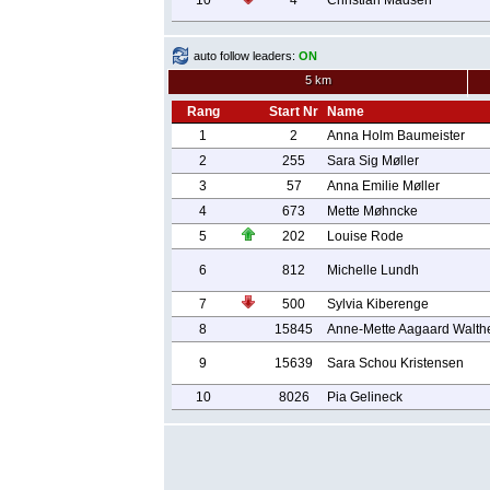
10
4
Christian Madsen
auto follow leaders:
ON
5 km
Rang
Start Nr
Name
1
2
Anna Holm Baumeister
2
255
Sara Sig Møller
3
57
Anna Emilie Møller
4
673
Mette Møhncke
5
202
Louise Rode
6
812
Michelle Lundh
7
500
Sylvia Kiberenge
8
15845
Anne-Mette Aagaard Walth
9
15639
Sara Schou Kristensen
10
8026
Pia Gelineck