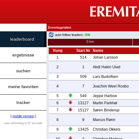
Eremitageløbet
auto follow leaders:
ON
leaderboard
5 km
Rang
Start Nr
Name
ergebnisse
1
514
Johan Larsson
2
1
Abdi Hakin Ulad
suchen
3
509
Lars Budolfsen
meine favoriten
4
7
Joachim Weel Rosbo
5
549
Jeppe Harboe
tracker
6
13127
Martin Parkhøi
7
15127
Søren Binderup
[
mobile version
]
8
9
Marcus Rønn
auto refreshing in 57 seconds
9
13425
Christian Okkels