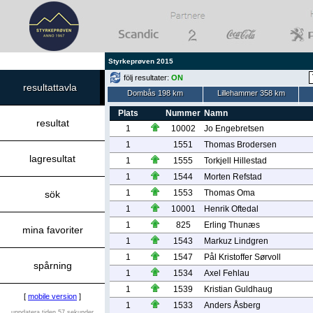
Styrkeprøven 2015
följ resultater:
ON
resultattavla
Dombås 198 km
Lillehammer 358 km
Plats
Nummer
Namn
resultat
1
10002
Jo Engebretsen
1
1551
Thomas Brodersen
lagresultat
1
1555
Torkjell Hillestad
1
1544
Morten Refstad
1
1553
Thomas Oma
sök
1
10001
Henrik Oftedal
1
825
Erling Thunæs
mina favoriter
1
1543
Markuz Lindgren
1
1547
Pål Kristoffer Sørvoll
spårning
1
1534
Axel Fehlau
1
1539
Kristian Guldhaug
[
mobile version
]
1
1533
Anders Åsberg
uppdatera tiden 57 sekunder