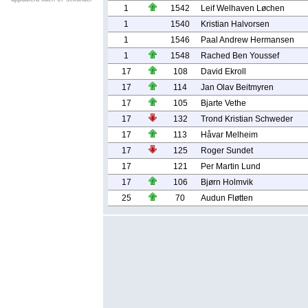
1
1542
Leif Welhaven Løchen
1
1540
Kristian Halvorsen
1
1546
Paal Andrew Hermansen
1
1548
Rached Ben Youssef
17
108
David Ekroll
17
114
Jan Olav Beitmyren
17
105
Bjarte Vethe
17
132
Trond Kristian Schweder
17
113
Håvar Melheim
17
125
Roger Sundet
17
121
Per Martin Lund
17
106
Bjørn Holmvik
25
70
Audun Fløtten