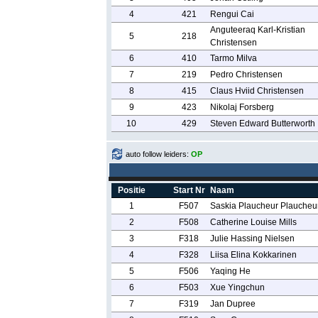
4
421
Rengui Cai
Anguteeraq Karl-Kristian
5
218
Christensen
6
410
Tarmo Milva
7
219
Pedro Christensen
8
415
Claus Hviid Christensen
9
423
Nikolaj Forsberg
10
429
Steven Edward Butterworth
auto follow leiders:
OP
Positie
Start Nr
Naam
1
F507
Saskia Plaucheur Plaucheu
2
F508
Catherine Louise Mills
3
F318
Julie Hassing Nielsen
4
F328
Liisa Elina Kokkarinen
5
F506
Yaqing He
6
F503
Xue Yingchun
7
F319
Jan Dupree