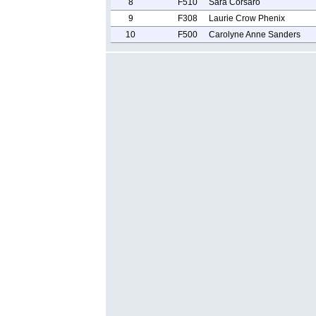
8
F510
Sara Corsaro
9
F308
Laurie Crow Phenix
10
F500
Carolyne Anne Sanders