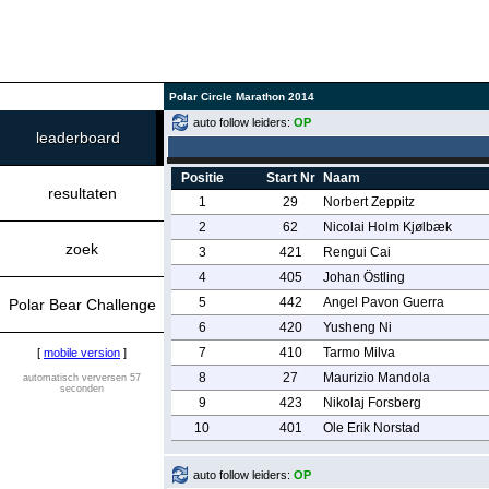
Polar Circle Marathon 2014
auto follow leiders:
OP
leaderboard
Positie
Start Nr
Naam
resultaten
1
29
Norbert Zeppitz
2
62
Nicolai Holm Kjølbæk
zoek
3
421
Rengui Cai
4
405
Johan Östling
5
442
Angel Pavon Guerra
Polar Bear Challenge
6
420
Yusheng Ni
7
410
Tarmo Milva
[
mobile version
]
8
27
Maurizio Mandola
automatisch verversen 57
seconden
9
423
Nikolaj Forsberg
10
401
Ole Erik Norstad
auto follow leiders:
OP