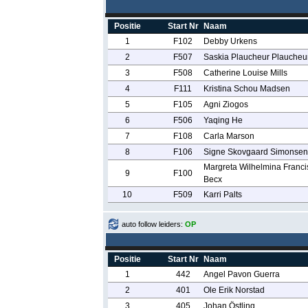
Positie
Start Nr
Naam
1
F102
Debby Urkens
2
F507
Saskia Plaucheur Plaucheu
3
F508
Catherine Louise Mills
4
F111
Kristina Schou Madsen
5
F105
Agni Ziogos
6
F506
Yaqing He
7
F108
Carla Marson
8
F106
Signe Skovgaard Simonsen
Margreta Wilhelmina Franci
9
F100
Becx
10
F509
Karri Palts
auto follow leiders:
OP
Positie
Start Nr
Naam
1
442
Angel Pavon Guerra
2
401
Ole Erik Norstad
3
405
Johan Östling