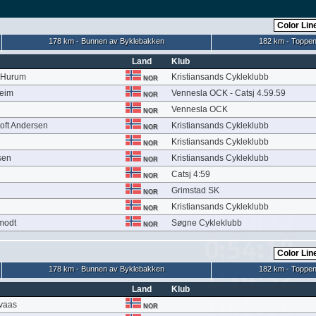
178 km - Bunnen av Byklebakken
182 km - Toppen
Land
Klub
-Hurum
Kristiansands Cykleklubb
NOR
heim
Vennesla OCK - Catsj 4.59.59
NOR
Vennesla OCK
NOR
oft Andersen
Kristiansands Cykleklubb
NOR
Kristiansands Cykleklubb
NOR
sen
Kristiansands Cykleklubb
NOR
Catsj 4:59
NOR
Grimstad SK
NOR
Kristiansands Cykleklubb
NOR
modt
Søgne Cykleklubb
NOR
178 km - Bunnen av Byklebakken
182 km - Toppen
Land
Klub
vaas
NOR