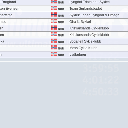
d Dragland
Lyngdal Triathlon - Sykkel
NOR
sen Evensen
Team Sørlandsbadet
NOR
Snartemo
Sykleklubben Lyngdal & Omegn
NOR
amse
Otra IL Sykkel
NOR
en
Kristiansands Cykleklubb
NOR
sen
Kristiansands Cykleklubb
NOR
cka
Bogafjell Sykleklubb
NOR
Moss Cykle Klubb
NOR
en
Lydbølgen
NOR