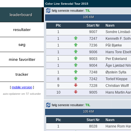
Color Line Setesdal Tour 2015
følg seneste resultater:
TIL
leaderboard
105 KM
Plc
Start Nr
Navn
resultater
1
9007
Sondre Linstad
1
7247
Kenneth F. Sol
søg
1
7236
Pål Bjørke
1
9006
Hans Tore Ebelt
1
9003
Per Eskeland
mine favoritter
1
9004
Åge Ljøstad Nil
1
7248
Øystein Sylta
tracker
8
7242
Torleif Kleppe
9
7228
Christian Wulff
[
mobile version
]
10
9005
Hans Martin Aa
auto-opdaterer om 57 sekunder
følg seneste resultater:
TIL
105 KM
Plc
Start Nr
Navn
1
8028
Hanne Rom Ha