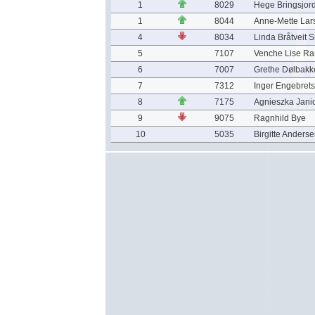
1
8029
Hege Bringsjor
1
8044
Anne-Mette Lar
4
8034
Linda Bråtveit 
5
7107
Venche Lise R
6
7007
Grethe Dølbakk
7
7312
Inger Engebret
8
7175
Agnieszka Jani
9
9075
Ragnhild Bye
10
5035
Birgitte Anders