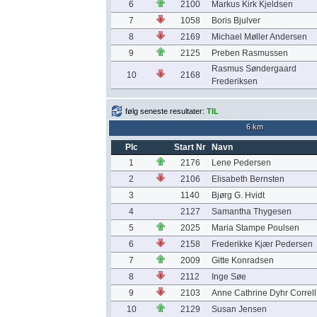
6
2100
Markus Kirk Kjeldsen
7
1058
Boris Bjulver
8
2169
Michael Møller Andersen
9
2125
Preben Rasmussen
Rasmus Søndergaard
10
2168
Frederiksen
følg seneste resultater:
TIL
6 km
Plc
Start Nr
Navn
1
2176
Lene Pedersen
2
2106
Elisabeth Bernsten
3
1140
Bjørg G. Hvidt
4
2127
Samantha Thygesen
5
2025
Maria Stampe Poulsen
6
2158
Frederikke Kjær Pedersen
7
2009
Gitte Konradsen
8
2112
Inge Søe
9
2103
Anne Cathrine Dyhr Correll
10
2129
Susan Jensen