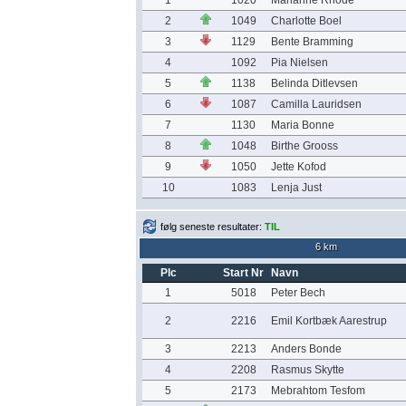
1
1020
Marianne Rhode
2
1049
Charlotte Boel
3
1129
Bente Bramming
4
1092
Pia Nielsen
5
1138
Belinda Ditlevsen
6
1087
Camilla Lauridsen
7
1130
Maria Bonne
8
1048
Birthe Grooss
9
1050
Jette Kofod
10
1083
Lenja Just
følg seneste resultater:
TIL
6 km
Plc
Start Nr
Navn
1
5018
Peter Bech
2
2216
Emil Kortbæk Aarestrup
3
2213
Anders Bonde
4
2208
Rasmus Skytte
5
2173
Mebrahtom Tesfom