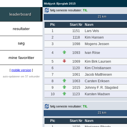
Midtjysk Bjergløb 2015
følg seneste resultater:
TIL
leaderboard
21 km
Plc
Start Nr
Navn
resultater
1
1151
Lars Vels
2
1118
Kim Hansen
søg
3
1098
Mogens Jessen
4
1093
Ivan Riise
mine favoritter
5
1069
Kim Birk Laursen
6
1120
Kim Christiansen
[
mobile version
]
7
1061
Jacob Matthiesen
auto-opdaterer om 57 sekunder
8
1063
Carsten Eriksen
9
1015
Johnny F. R. Stagsted
10
1123
Karsten Madsen
følg seneste resultater:
TIL
21 km
Plc
Start Nr
Navn