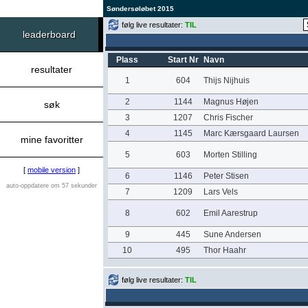
Søndersøløbet 2015
følg live resultater:
TIL
leaderboard
Plass
Start Nr
Navn
resultater
1
604
Thijs Nijhuis
2
1144
Magnus Højen
søk
3
1207
Chris Fischer
4
1145
Marc Kærsgaard Laursen
mine favoritter
5
603
Morten Stilling
[
mobile version
]
6
1146
Peter Stisen
auto-oppdatere om 57 sekunder
7
1209
Lars Vels
8
602
Emil Aarestrup
9
445
Sune Andersen
10
495
Thor Haahr
følg live resultater:
TIL