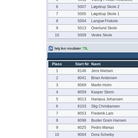
6
5007
Løgstrup Skole 2
7
5005
Løgstrup Skole 1
8
5004
Langsø Friskole
9
5013
Overlund Skole
10
5009
Vestre Skole
følg live resultater:
TIL
Plass
Start Nr
Navn
1
8146
Jens Nielsen
2
8041
Brian Andersen
3
8069
Martin Holm
4
8059
Kasper Storm
5
8013
Hampus Johansen
6
8103
Stig Christiansen
7
8053
Frederik Lam
8
8098
Buster Gram Hansen
9
8025
Pedro Manqo
10
9004
Dora Scheiby