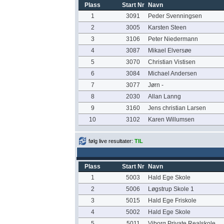
Plass
Start Nr
Navn
1
3091
Peder Svenningsen
2
3005
Karsten Steen
3
3106
Peter Niedermann
4
3087
Mikael Elversøe
5
3070
Christian Vistisen
6
3084
Michael Andersen
7
3077
Jørn -
8
2030
Allan Lanng
9
3160
Jens christian Larsen
10
3102
Karen Willumsen
følg live resultater:
TIL
Plass
Start Nr
Navn
1
5003
Hald Ege Skole
2
5006
Løgstrup Skole 1
3
5015
Hald Ege Friskole
4
5002
Hald Ege Skole
5
5011
Viborg Private Realskole