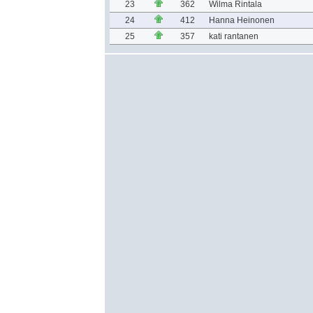
23
362
Wilma Rintala
24
412
Hanna Heinonen
25
357
kati rantanen