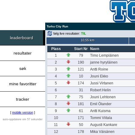
Turku City Run
følg live resultater:
TIL
leaderboard
10,55 km
Plass
Start Nr
Navn
resultater
1
79
Timo Lempiäinen
2
190
janne hyryläinen
søk
3
121
Antti Roine
4
10
Jouni Ekko
5
174
Jussi Virtanen
mine favoritter
6
31
Robert Helin
7
75
Jouni Lehtonen
tracker
8
181
Emil Ölander
9
61
Antti Kuisma
[
mobile version
]
10
171
Tommi Viitala
auto-oppdatere om 57 sekunder
11
50
Augusti Kankare
12
178
Mika Väisänen