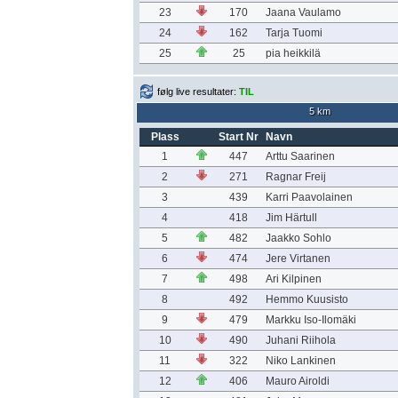
23
170
Jaana Vaulamo
24
162
Tarja Tuomi
25
25
pia heikkilä
følg live resultater:
TIL
5 km
Plass
Start Nr
Navn
1
447
Arttu Saarinen
2
271
Ragnar Freij
3
439
Karri Paavolainen
4
418
Jim Härtull
5
482
Jaakko Sohlo
6
474
Jere Virtanen
7
498
Ari Kilpinen
8
492
Hemmo Kuusisto
9
479
Markku Iso-Ilomäki
10
490
Juhani Riihola
11
322
Niko Lankinen
12
406
Mauro Airoldi