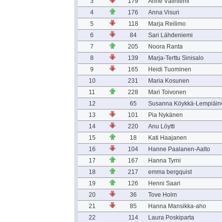
3
179
Anne Väliniemi
4
176
Anna Visuri
5
118
Marja Reilimo
6
84
Sari Lähdeniemi
7
205
Noora Ranta
8
139
Marja-Terttu Sinisalo
9
165
Heidi Tuominen
10
231
Maria Kosunen
11
228
Mari Toivonen
12
65
Susanna Köykkä-Lempiäin
13
101
Pia Nykänen
14
220
Anu Löytti
15
18
Kati Haajanen
16
104
Hanne Paalanen-Aalto
17
167
Hanna Tyrni
18
217
emma bergquist
19
126
Henni Saari
20
36
Tove Holm
21
85
Hanna Mansikka-aho
22
114
Laura Poskiparta