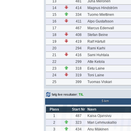
13
481
Juha Meronen
14
414
Magnus Hindström
15
334
Tuomo Miettinen
16
411
Alpo Gustafsson
17
467
Marcus Edenvall
18
408
Stefan Beine
19
419
Ralf Härtull
20
294
Rami Karhi
21
416
Sami Huhtala
22
299
Atte Ketola
23
318
Eetu Laine
24
319
Toni Laine
25
399
Tuomas Viskari
følg live resultater:
TIL
5 km
Plass
Start Nr
Navn
1
487
Kaisa Ojansivu
2
323
Mari Lehmuskallio
3
434
Anu Mäkinen