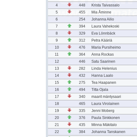
4
448
Krista Taivassalo
5
455
Mia Åminne
6
254
Johanna Ailio
7
394
Laura Vahekoski
8
329
Eva Lönnbäck
9
312
Petra Kääriä
10
476
Maria Pursiheimo
11
364
Anna Rockas
12
446
Satu Saarinen
13
282
Linda Helenius
14
432
Hanna Laalo
15
275
Tea Haapanen
16
494
Titta Ojala
17
340
maarit mäntysaari
18
465
Laura Virolainen
19
335
Jenni Moberg
20
376
Paula Sinkkonen
21
435
Minna Mäkitalo
22
384
Johanna Tanskanen