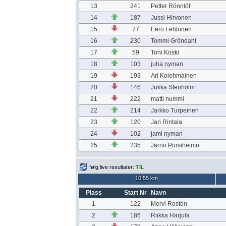
13
241
Petter Rönnlöf
14
187
Jussi Hirvonen
15
77
Eero Lehtonen
16
230
Tommi Gröndahl
17
59
Toni Koski
18
103
juha nyman
19
193
Ari Kolehmainen
20
146
Jukka Stenholm
21
222
matti nummi
22
214
Jarkko Turpeinen
23
120
Jari Rintala
24
102
jami nyman
25
235
Jarno Pursiheimo
følg live resultater:
TIL
10,55 km
Plass
Start Nr
Navn
1
122
Mervi Rostén
2
186
Riikka Harjula